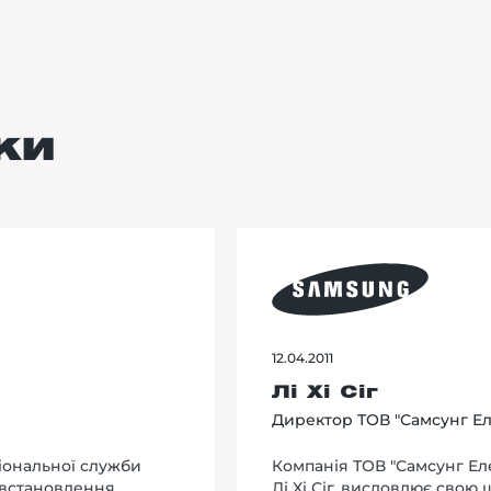
ки
12.04.2011
Лі Хі Сіг
Директор ТОВ "Самсунг Ел
іональної служби
Компанія ТОВ "Самсунг Еле
 встановлення
Лi Xi Сіг, висловлює свою