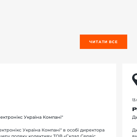
ЧИТАТИ ВСЕ
13
Р
ектронікс Україна Компані"
Ди
ктронікс Україна Компані" в особі директора
Д
 щиру подяку колективу ТОВ «Склад Сервіс
в