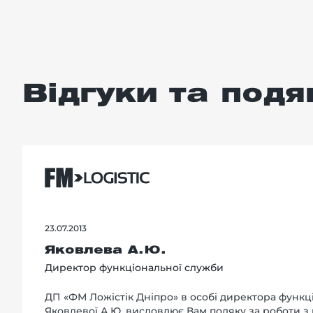
Відгуки та подя
23.07.2013
Яковлева А.Ю.
Директор функціональної служби
ДП «ФМ Ложістік Дніпро» в особі директора функц
Яковлевої А.Ю. висловлює Вам подяку за роботи з