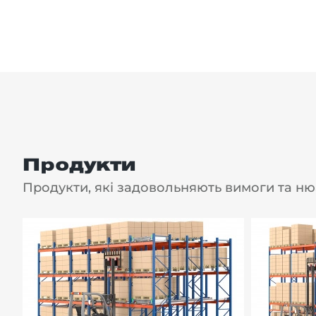
міжнародними стандартами і допоможе забезпе
для комфортної роботи на вашому підприємстві.
Продукти
Продукти, які задовольняють вимоги та ню