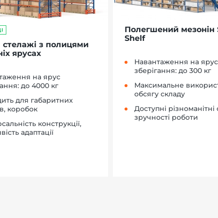
Полегшений мезонін 
І
Shelf
 стелажі з полицями
іх ярусах
Навантаження на ярус
зберігання: до 300 кг
таження на ярус
Максимальне викорис
ання: до 4000 кг
обсягу складу
дить для габаритних
Доступні різноманітні 
в, коробок
зручності роботи
сальність конструкції,
ість адаптації