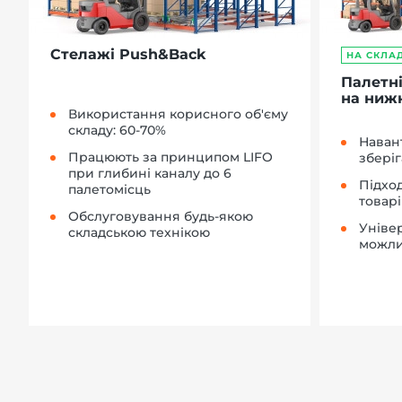
Стелажі Push&Back
НА СКЛАД
Палетні
на нижн
Використання корисного об'єму
складу: 60-70%
Наван
Працюють за принципом LIFO
зберіг
при глибині каналу до 6
Підхо
палетомісць
товарі
Обслуговування будь-якою
Універ
складською технікою
можлив