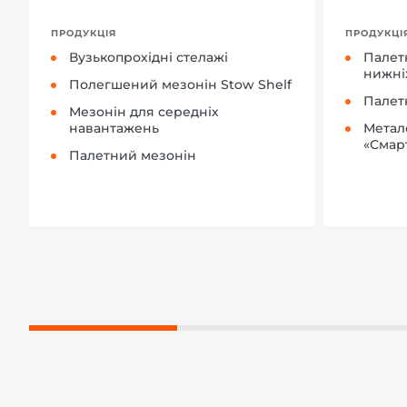
ПРОДУКЦІЯ
ПРОДУКЦІ
Вузькопрохідні стелажі
Палет
нижні
Полегшений мезонін Stow Shelf
Палет
Мезонін для середніх
навантажень
Метал
«Смар
Палетний мезонін