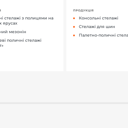
Я
ПРОДУКЦІЯ
ні стелажі з полицями на
Консольні стелажі
х ярусах
Стелажі для шин
ний мезонін
Палетно-поличні стел
еві поличні стелажі
т»