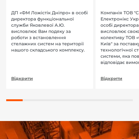
ДП «ФМ Ложістік Дніпро» в особі
Компанія ТОВ "
директора функціональної
Електронікс Укр
служби Яковлевої А.Ю.
особі директора Л
висловлює Вам подяку за
висловлює свою
роботи з встановлення
колективу ТОВ «
стелажних систем на території
Київ" за поставку
нашого складського комплексу.
технологічної с
системи, яка по
відповідає вимо
нашого підприєм
Відкрити
Відкрити