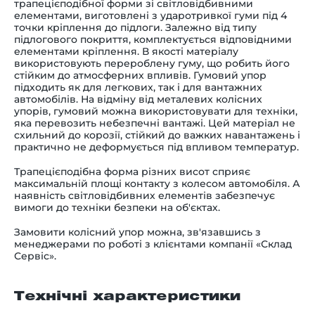
трапецієподібної форми зі світловідбивними
елементами, виготовлені з ударотривкої гуми під 4
точки кріплення до підлоги. Залежно від типу
підлогового покриття, комплектується відповідними
елементами кріплення. В якості матеріалу
використовують перероблену гуму, що робить його
стійким до атмосферних впливів. Гумовий упор
підходить як для легкових, так і для вантажних
автомобілів. На відміну від металевих колісних
упорів, гумовий можна використовувати для техніки,
яка перевозить небезпечні вантажі. Цей матеріал не
схильний до корозії, стійкий до важких навантажень і
практично не деформується під впливом температур.
Трапецієподібна форма різних висот сприяє
максимальній площі контакту з колесом автомобіля. А
наявність світловідбивних елементів забезпечує
вимоги до техніки безпеки на об'єктах.
Замовити колісний упор можна, зв'язавшись з
менеджерами по роботі з клієнтами компанії «Склад
Сервіс».
Технічні характеристики