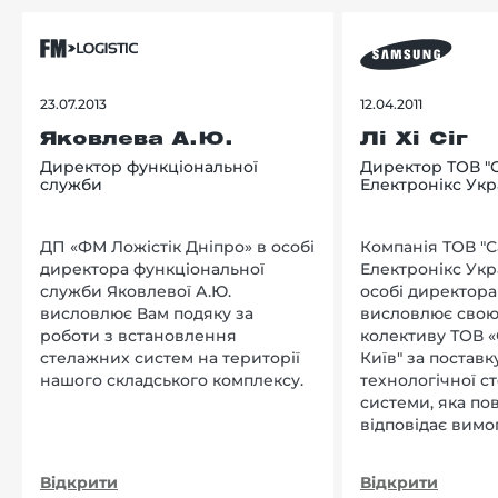
23.07.2013
12.04.2011
Яковлева А.Ю.
Лі Хі Сіг
Директор функціональної
Директор ТОВ "
служби
Електронікс Укр
ДП «ФМ Ложістік Дніпро» в особі
Компанія ТОВ "
директора функціональної
Електронікс Укр
служби Яковлевої А.Ю.
особі директора Л
висловлює Вам подяку за
висловлює свою
роботи з встановлення
колективу ТОВ «
стелажних систем на території
Київ" за поставку
нашого складського комплексу.
технологічної с
системи, яка по
відповідає вимо
нашого підприєм
Відкрити
Відкрити