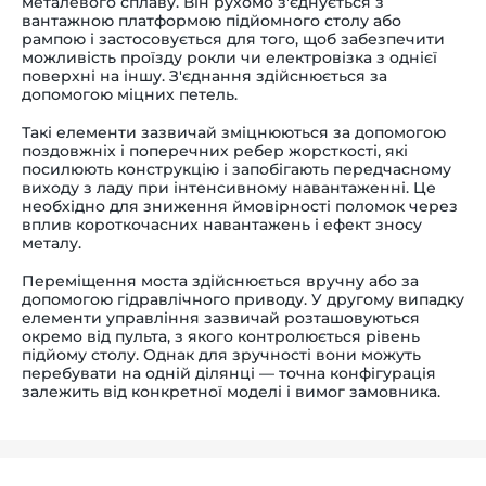
металевого сплаву. Він рухомо з'єднується з
вантажною платформою підйомного столу або
рампою і застосовується для того, щоб забезпечити
можливість проїзду рокли чи електровізка з однієї
поверхні на іншу. З'єднання здійснюється за
допомогою міцних петель.
Такі елементи зазвичай зміцнюються за допомогою
поздовжніх і поперечних ребер жорсткості, які
посилюють конструкцію і запобігають передчасному
виходу з ладу при інтенсивному навантаженні. Це
необхідно для зниження ймовірності поломок через
вплив короткочасних навантажень і ефект зносу
металу.
Переміщення моста здійснюється вручну або за
допомогою гідравлічного приводу. У другому випадку
елементи управління зазвичай розташовуються
окремо від пульта, з якого контролюється рівень
підйому столу. Однак для зручності вони можуть
перебувати на одній ділянці — точна конфігурація
залежить від конкретної моделі і вимог замовника.