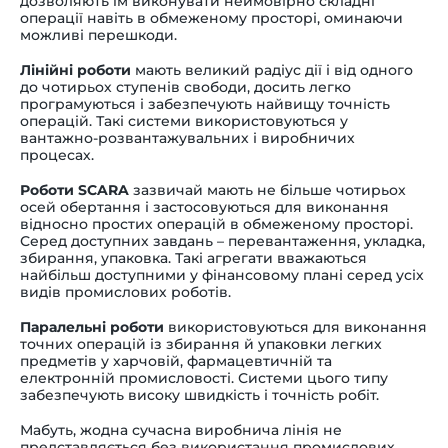
дозволяють їм виконувати неймовірно складні
операції навіть в обмеженому просторі, оминаючи
можливі перешкоди.
Лінійні роботи
мають великий радіус дії і від одного
до чотирьох ступенів свободи, досить легко
програмуються і забезпечують найвищу точність
операцій. Такі системи використовуються у
вантажно-розвантажувальних і виробничих
процесах.
Роботи SCARA
зазвичай мають не більше чотирьох
осей обертання і застосовуються для виконання
відносно простих операцій в обмеженому просторі.
Серед доступних завдань
–
перевантаження, укладка,
збирання, упаковка. Такі агрегати вважаються
найбільш доступними у фінансовому плані серед усіх
видів промислових роботів.
Паралельні роботи
використовуються для виконання
точних операцій із збирання й упаковки легких
предметів у харчовій, фармацевтичній та
електронній промисловості. Системи цього типу
забезпечують високу швидкість і точність робіт.
Мабуть, жодна сучасна виробнича лінія не
представляється без використання промислових