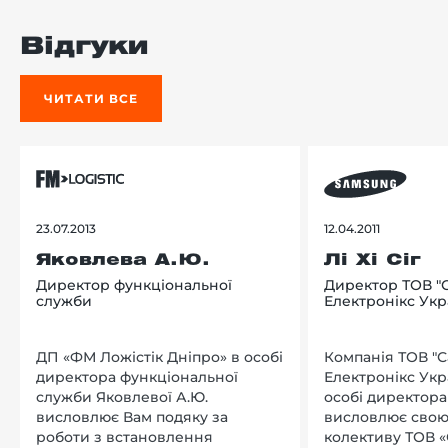
Відгуки
ЧИТАТИ ВСЕ
23.07.2013
12.04.2011
Яковлева А.Ю.
Лі Хі Сіг
Директор функціональної
Директор ТОВ "
служби
Електронікс Укр
ДП «ФМ Ложістік Дніпро» в особі
Компанія ТОВ "
директора функціональної
Електронікс Укр
служби Яковлевої А.Ю.
особі директора Л
висловлює Вам подяку за
висловлює свою
роботи з встановлення
колективу ТОВ «