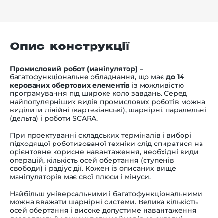
Опис конструкції
Промисловий робот (маніпулятор)
–
багатофункціональне обладнання, що має
до 14
керованих обертових елементів
із можливістю
програмування під широке коло завдань. Серед
найпопулярніших видів промислових роботів можна
виділити лінійні (картезіанські), шарнірні, паралельні
(дельта) і роботи SCARA.
При проектуванні складських терміналів і виборі
підходящої роботизованої техніки слід спиратися на
орієнтовне корисне навантаження, необхідні види
операцій, кількість осей обертання (ступенів
свободи) і радіус дії. Кожен із описаних вище
маніпуляторів має свої плюси і мінуси.
Найбільш універсальними і багатофункціональними
можна вважати шарнірні системи. Велика кількість
осей обертання і високе допустиме навантаження