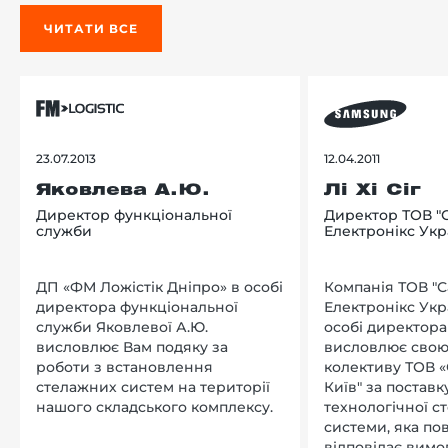
ЧИТАТИ ВСЕ
23.07.2013
12.04.2011
Яковлева А.Ю.
Лі Хі Сіг
Директор функціональної
Директор ТОВ "
служби
Електронікс Укр
ДП «ФМ Ложістік Дніпро» в особі
Компанія ТОВ "
директора функціональної
Електронікс Укр
служби Яковлевої А.Ю.
особі директора Л
висловлює Вам подяку за
висловлює свою
роботи з встановлення
колективу ТОВ «
стелажних систем на території
Київ" за поставку
нашого складського комплексу.
технологічної с
системи, яка по
відповідає вимо