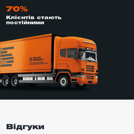
70%
Клієнтів стають
постійними
Відгуки