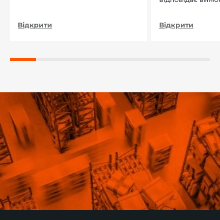
нашого підприєм
Відкрити
Відкрити