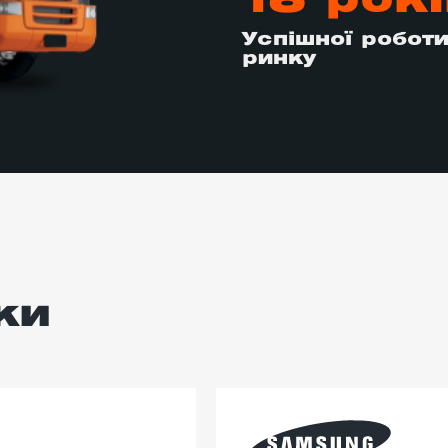
18 рокі
Успішної роботи
ринку
ки