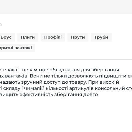
Я
Брус
Плити
Профілі
Прути
Труби
аритні вантажі
стелажі – незамінне обладнання для зберігання
х вантажів. Вони не тільки дозволяють підвищити є
й надають зручний доступ до товару. При високій
і складу і чималій кількості артикулів консольний с
двищить ефективність зберігання довго