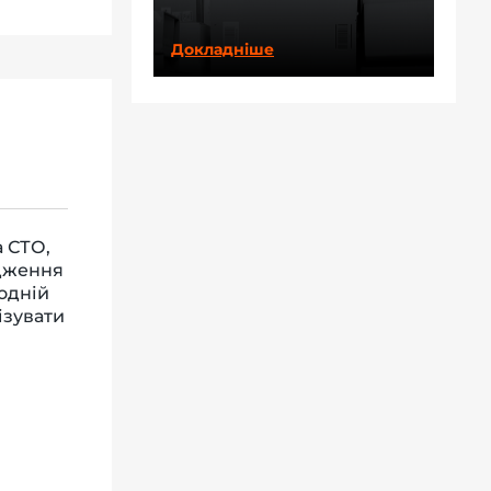
Докладніше
 СТО,
одження
одній
ізувати