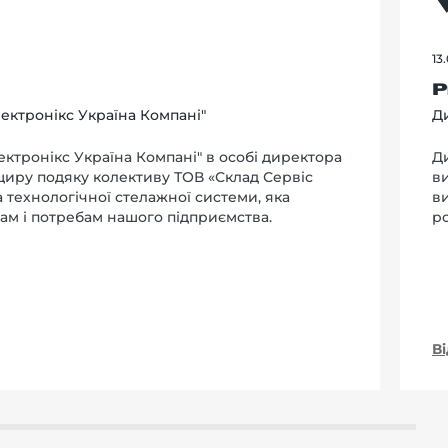
13
Р
ектронікс Україна Компані"
Ди
ктронікс Україна Компані" в особі директора
Д
 щиру подяку колективу ТОВ «Склад Сервіс
в
та технологічної стелажної системи, яка
в
ам і потребам нашого підприємства.
р
В