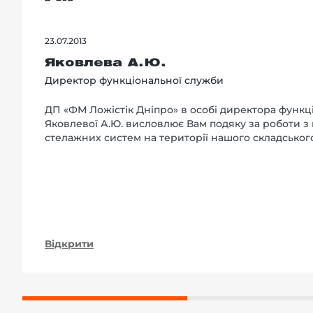
23.07.2013
Яковлева А.Ю.
Директор функціональної служби
ДП «ФМ Ложістік Дніпро» в особі директора функц
Яковлевої А.Ю. висловлює Вам подяку за роботи з
стелажних систем на території нашого складськог
Відкрити