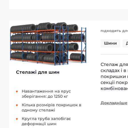
ПІДХОДИТЬ ДЛ
Шини
Стелаж для
складах і 
Стелажі для шин
покришки п
секції пок
комбінован
Навантаження на ярус
зберігання: до 1250 кг
Докладніше
Кілька розмірів покришок в
одному стелажі
Кругла труба запобігає
деформації шин