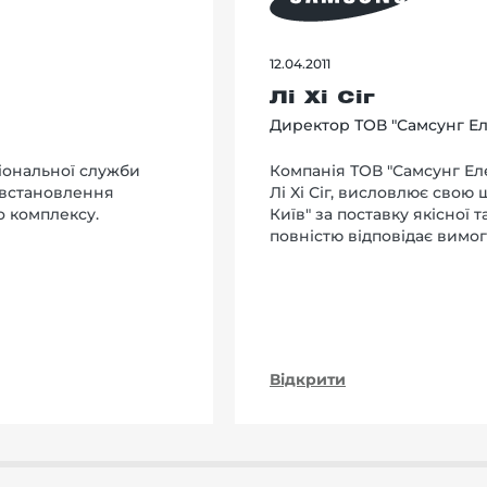
12.04.2011
Лі Хі Сіг
Директор ТОВ "Самсунг Ел
іональної служби
Компанія ТОВ "Самсунг Еле
 встановлення
Лi Xi Сіг, висловлює свою
о комплексу.
Київ" за поставку якісної 
повністю відповідає вимог
Відкрити