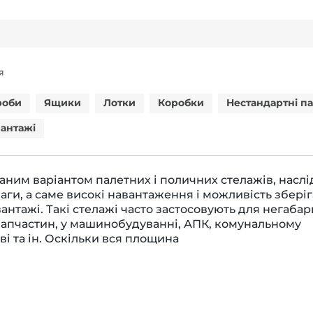
Я
роби
Ящики
Лотки
Коробки
Нестандартні п
вантажі
аним варіантом палетних і поличних стелажів, насл
ваги, а саме високі навантаження і можливість збері
вантажі. Такі стелажі часто застосовують для негаба
запчастин, у машинобудуванні, АПК, комунальному
ві та ін. Оскільки вся площина