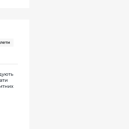
алети
ідують
гати
ритних