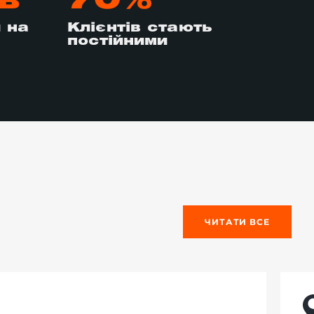
в
70%
 на
Клієнтів стають
постійними
ЧИТАТИ ВСЕ