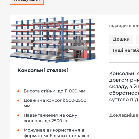
ПІДХОДИТЬ ДЛ
Дошки
Інші негаб
Консольні стелажі
Консольні 
довгомірни
складу, а 
Висота стійки: до 11 000 мм
оборотност
суттєво пі
Довжина консолі: 500-2500
мм
Докладніше
Навантаження на одну
консоль: до 2500 кг
Можливе використання в
форматі мобільних стелажів