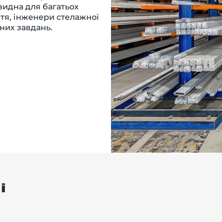
видна для багатьох
стя, інженери стелажної
них завдань.
і