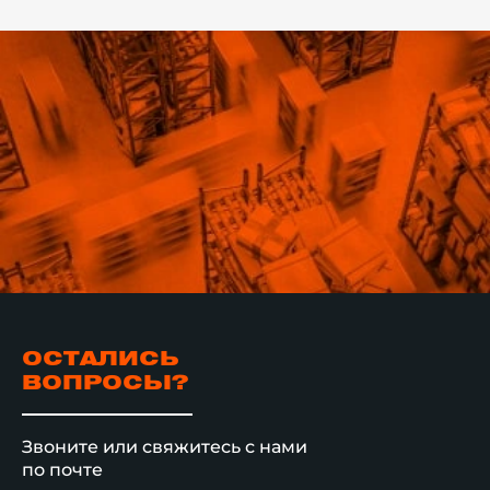
логистическая 
получила значи
увеличение эф
хранения, повы
обработки груз
уверенность в 
целостности св
ОСТАЛИСЬ
ВОПРОСЫ?
Звоните или свяжитесь с нами
по почте