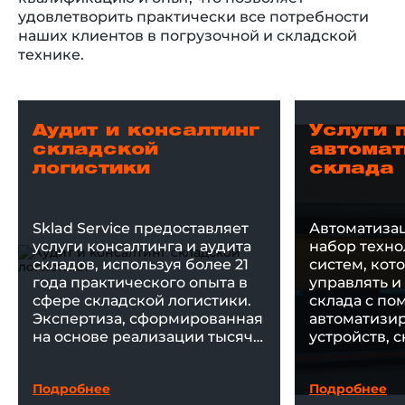
удовлетворить практически все потребности
наших клиентов в погрузочной и складской
технике.
Аудит и консалтинг
Услуги 
складской
автомат
логистики
склада
Sklad Service предоставляет
Автоматизац
услуги консалтинга и аудита
набор техно
складов, используя более 21
систем, кот
года практического опыта в
управлять и
сфере складской логистики.
склада с п
Экспертиза, сформированная
автоматизи
на основе реализации тысяч
устройств, 
проектов, позволяет находить
и ПО.
эффективные решения для
Подробнее
Подробнее
оптимизации складских