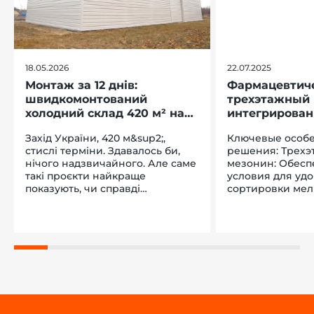
18.05.2026
22.07.2025
Монтаж за 12 днів:
Фармацевтиче
швидкомонтований
трехэтажный 
холодний склад 420 м² на
интегрирова
заході України
паллетные с
Захід України, 420 м&sup2;,
Ключевые особ
стислі терміни. Здавалось би,
решения: Трехэтажный
нічого надзвичайного. Але саме
мезонин: Обесп
такі проєкти найкраще
условия для уд
показують, чи справді
сортировки мел
технологія працює в реальних
благодаря полн
умовах. Домовились про
фиксированным
&laquo;шеф-монтаж&raquo;. Це
специальными п
коли клієнт збирає споруду
Паллетные стел
власними силами, а наші
Оптимизировал
спеціалісти консультують і
крупногабаритн
супроводжують процес &ndash;
паллетированны
технологія справді настільки
обеспечивая лег
проста, що це реально. Клієнт
высокую грузопод