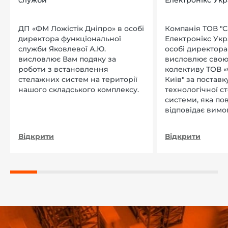
ДП «ФМ Ложістік Дніпро» в особі
Компанія ТОВ "
директора функціональної
Електронікс Укр
служби Яковлевої А.Ю.
особі директора Л
висловлює Вам подяку за
висловлює свою
роботи з встановлення
колективу ТОВ «
стелажних систем на території
Київ" за поставку
нашого складського комплексу.
технологічної с
системи, яка по
відповідає вимо
нашого підприєм
Відкрити
Відкрити