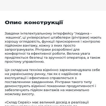
Опис конструкції
Завдяки інтелектуальному інтерфейсу "людина
–
машина", ці універсальні штабелери (річтраки) мають
хорошу оглядовість, функції прискорення і контролю
підйомом вантажу, кожну з яких просто
запрограмувати. Річтраки розроблені для
комфортної та ефективної роботи. Велика увага
приділяється безпеці та зручності оператора, а також
простому управлінню.
Ця складська техніка відмінно зарекомендувала себе
на українському ринку, так як є надійною в
експлуатації і ефективно справляється з
поставленими завданнями. Річтраки такого типу
демонструють відмінні показники продуктивності і
забезпечують підйом вантажів на максимально
можливу висоту.
«Склад Сервіс» має великий досвід в реалізації