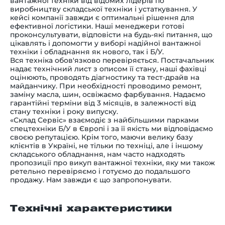
вантажної техніки від відомих лідерів по
виробництву складської техніки і устаткування. У
кейсі компанії завжди є
оптимальні рішення для
ефективної логістики. Наші менеджери готові
проконсультувати, відповісти на будь-які питання, що
цікавлять і допомогти у виборі надійної вантажної
техніки і обладнання як нового, так і Б/У.
Вся техніка обов'язково перевіряється. Постачальник
надає технічний лист з описом її стану, наші фахівці
оцінюють, проводять діагностику та тест-драйв на
майданчику. При необхідності проводимо ремонт,
заміну масла, шин, освіжаємо фарбування. Надаємо
гарантійні терміни від 3 місяців, в залежності від
стану техніки і року випуску.
«Склад Сервіс» взаємодіє з найбільшими парками
спецтехніки Б/У в Європі і за її якість ми відповідаємо
своєю репутацією. Крім того, маючи велику базу
клієнтів в Україні, не тільки по техніці, але і іншому
складського обладнання, нам часто надходять
пропозиції про викуп вантажної техніки, яку ми також
ретельно перевіряємо і готуємо до подальшого
продажу. Нам завжди є що запропонувати.
Технічні характеристики