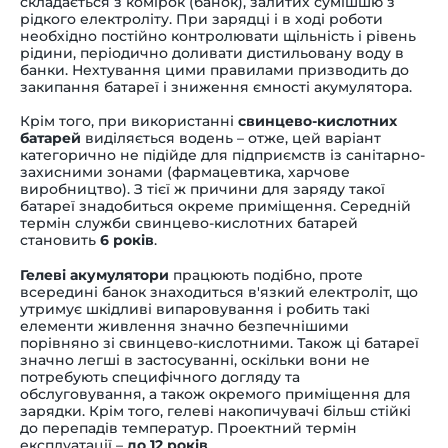
складається з комірок (банок), залитих сумішшю з
рідкого електроліту. При зарядці і в ході роботи
необхідно постійно контролювати щільність і рівень
рідини, періодично доливати дистильовану воду в
банки. Нехтування цими правилами призводить до
закипання батареї і зниження ємності акумулятора.
Крім того, при використанні
свинцево-кислотних
батарей
виділяється водень – отже, цей варіант
категорично не підійде для підприємств із санітарно-
захисними зонами (фармацевтика, харчове
виробництво). З тієї ж причини для заряду такої
батареї знадобиться окреме приміщення. Середній
термін служби свинцево-кислотних батарей
становить
6 років
.
Гелеві акумулятори
працюють подібно, проте
всередині банок знаходиться в'язкий електроліт, що
утримує шкідливі випаровування і робить такі
елементи живлення значно безпечнішими
порівняно зі свинцево-кислотними. Також ці батареї
значно легші в застосуванні, оскільки вони не
потребують специфічного догляду та
обслуговування, а також окремого приміщення для
зарядки. Крім того, гелеві накопичувачі більш стійкі
до перепадів температур. Проектний термін
експлуатації –
до 12 років
.