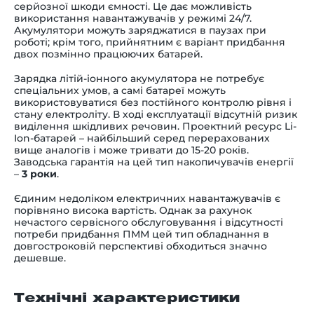
серйозної шкоди ємності. Це дає можливість
використання навантажувачів у режимі 24/7.
Акумулятори можуть заряджатися в паузах при
роботі; крім того, прийнятним є варіант придбання
двох позмінно працюючих батарей.
Зарядка літій-іонного акумулятора не потребує
спеціальних умов, а самі батареї можуть
використовуватися без постійного контролю рівня і
стану електроліту. В ході експлуатації відсутній ризик
виділення шкідливих речовин. Проектний ресурс Li-
Ion-батарей – найбільший серед перерахованих
вище аналогів і може тривати до 15-20 років.
Заводська гарантія на цей тип накопичувачів енергії
–
3 роки
.
Єдиним недоліком електричних навантажувачів є
порівняно висока вартість. Однак за рахунок
нечастого сервісного обслуговування і відсутності
потреби придбання ПММ цей тип обладнання в
довгостроковій перспективі обходиться значно
дешевше.
Технічні характеристики