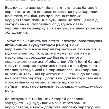
Водночас на довговічність і ємність таких батарей
вкрай негативно впливає висока напруга зарядки.
Крім того, техніка, яка працює на гелевих
акумуляторах, повинна бути надійно захищена від
закорочення. Відповідно, слід здійснювати
періодичну перевірку всіх внутрішніх електромереж
обладнання.
Також є можливість оснастити електронавантажувач
літій-іонним акумулятором
(Li-ion)
. Вони
відрізняються насамперед герметичністю ємності з
рідким електролітом, що не може потрапити в
навколишнє середовище без критичного
пошкодження захисної оболонки. Літій-іонні батареї
можуть використовуватися практично в будь-яких
сферах, в тому числі на фармакологічних і харчових
виробництвах. Такі пристрої більш стійкі до впливу
низьких температур і допустимі для використання в
морозильних камерах, а також відкритих
майданчиках і неопалюваних складах у холодну пору
року.
Конструкція літій-іонних батарей дозволяє
заряджати їх у будь-який момент без заміни
акумулятора, а також допускає неповну зарядку без