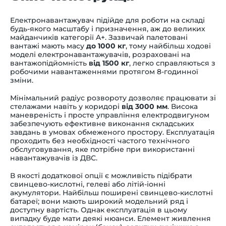
Електронавантажувач підійде для роботи на складі
будь-якого масштабу і призначення, аж до великих
майданчиків категорії A+. Зазвичай палетовані
вантажі мають масу
до 1000 кг
, тому найбільш ходові
моделі електронавантажувачів, розраховані на
вантажопідйомність
від 1500 кг
, легко справляються з
робочими навантаженнями протягом 8-годинної
зміни.
Мінімальний радіус розвороту дозволяє працювати зі
стелажами навіть у коридорі
від 3000 мм
. Висока
маневреність і просте управління електродвигуном
забезпечують ефективне виконання складських
завдань в умовах обмеженого простору. Експлуатація
проходить без необхідності частого технічного
обслуговування, яке потрібне при використанні
навантажувачів із ДВС.
В якості додаткової опції є можливість підібрати
свинцево-кислотні, гелеві або літій-іонні
акумулятори. Найбільш поширені свинцево-кислотні
батареї; вони мають широкий модельний ряд і
доступну вартість. Однак експлуатація в цьому
випадку буде мати деякі нюанси. Елемент живлення