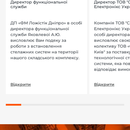
Директор функціональної
Директор ТОВ "
служби
Електронікс Укр
ДП «ФМ Ложістік Дніпро» в особі
Компанія ТОВ "
директора функціональної
Електронікс Укр
служби Яковлевої А.Ю.
особі директора Л
висловлює Вам подяку за
висловлює свою
роботи з встановлення
колективу ТОВ «
стелажних систем на території
Київ" за поставку
нашого складського комплексу.
технологічної с
системи, яка по
відповідає вимо
нашого підприєм
Відкрити
Відкрити