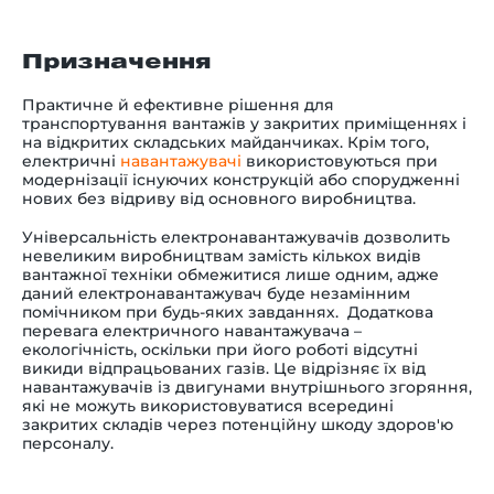
Призначення
Практичне й ефективне рішення для
транспортування вантажів у закритих приміщеннях і
на відкритих складських майданчиках. Крім того,
електричні
навантажувачі
використовуються при
модернізації існуючих конструкцій або спорудженні
нових без відриву від основного виробництва.
Універсальність електронавантажувачів дозволить
невеликим виробництвам замість кількох видів
вантажної техніки обмежитися лише одним, адже
даний електронавантажувач буде незамінним
помічником при будь-яких завданнях. Додаткова
перевага електричного навантажувача –
екологічність, оскільки при його роботі відсутні
викиди відпрацьованих газів. Це відрізняє їх від
навантажувачів із двигунами внутрішнього згоряння,
які не можуть використовуватися всередині
закритих складів через потенційну шкоду здоров'ю
персоналу.