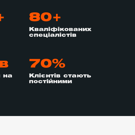
+
80+
Кваліфікованих
спеціалістів
в
70%
 на
Клієнтів стають
постійними