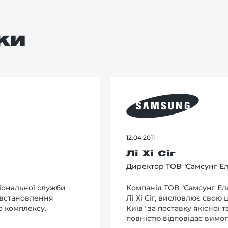
ки
12.04.2011
Лі Хі Сіг
Директор ТОВ "Самсунг Ел
іональної служби
Компанія ТОВ "Самсунг Еле
 встановлення
Лi Xi Сіг, висловлює свою
о комплексу.
Київ" за поставку якісної 
повністю відповідає вимог