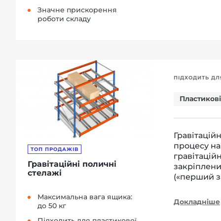
Значне прискорення
роботи складу
ПІДХОДИТЬ ДЛ
Пластиков
Гравітацій
процесу на
ТОП ПРОДАЖІВ
гравітацій
Гравітаційні поличні
закріплени
стелажі
(«перший з
Максимальна вага ящика:
Докладніше
до 50 кг
Підходить для пластикової