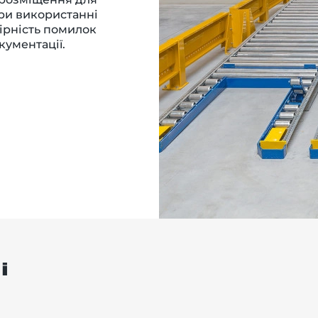
ри використанні
ірність помилок
кументації.
і