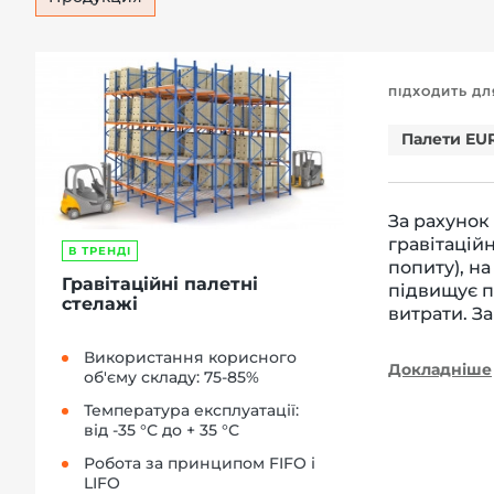
ПІДХОДИТЬ ДЛ
Палети EU
За рахунок
гравітацій
В ТРЕНДІ
попиту), на
Гравітаційні палетні
підвищує п
стелажі
витрати. З
Використання корисного
Докладніше
об'єму складу: 75-85%
Температура експлуатації:
від -35 °С до + 35 °С
Робота за принципом FIFO і
LIFO