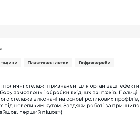
Я
і ящики
Пластикові лотки
Гофрокороби
ні поличні стелажі призначені для організації ефект
бору замовлень і обробки вхідних вантажів. Полиці
ного стелажа виконані на основі роликових профілів,
х під невеликим кутом. Завдяки роботі за принципо
айшов, перший пішов»)