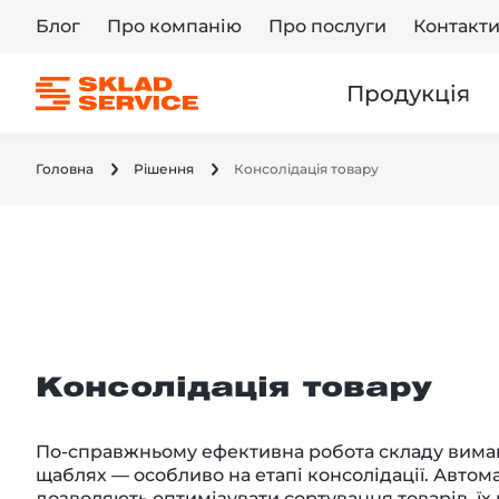
Блог
Про компанію
Про послуги
Контакт
Продукція
Головна
Рішення
Консолідація товару
Консолідація товару
По-справжньому ефективна робота складу вимага
щаблях — особливо на етапі консолідації. Автом
дозволяють оптимізувати сортування товарів, ї