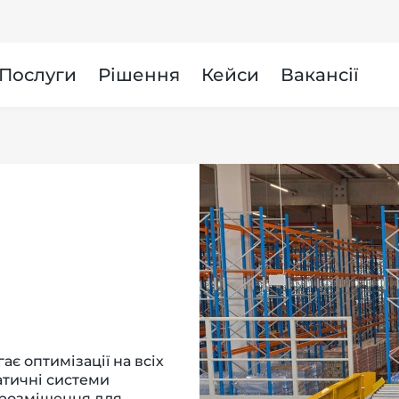
и
Послуги
Рішення
Кейси
Вакансії
є оптимізації на всіх
атичні системи
х розміщення для