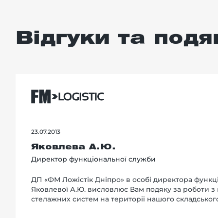
Відгуки та подя
23.07.2013
Яковлева А.Ю.
Директор функціональної служби
ДП «ФМ Ложістік Дніпро» в особі директора функц
Яковлевої А.Ю. висловлює Вам подяку за роботи з
стелажних систем на території нашого складськог