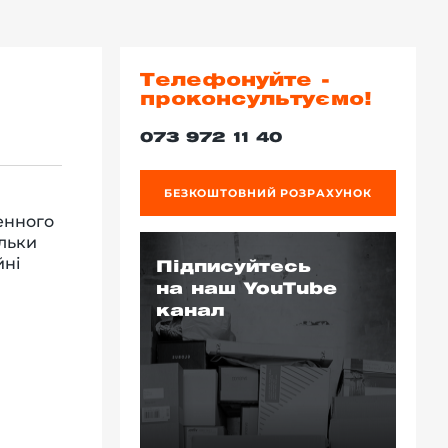
Телефонуйте -
проконсультуємо!
073 972 11 40
БЕЗКОШТОВНИЙ РОЗРАХУНОК
денного
ільки
йні
Підписуйтесь
на наш YouTube
канал