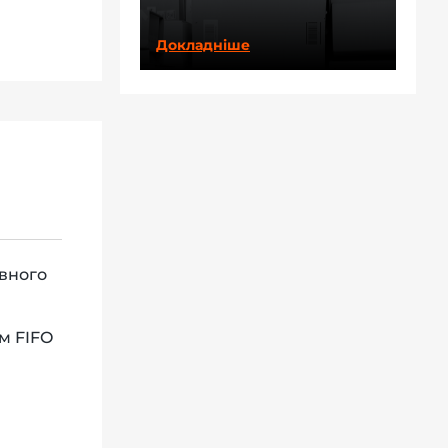
Докладніше
ивного
м FIFO