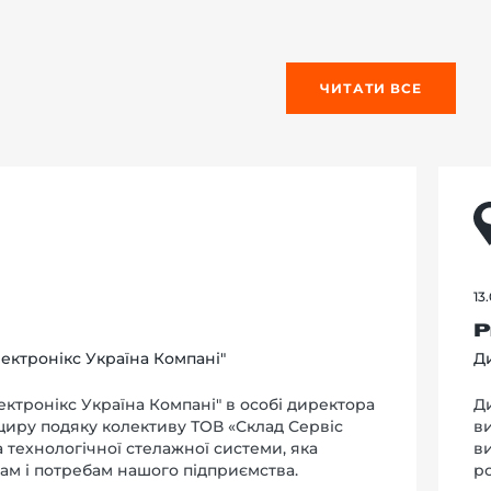
ЧИТАТИ ВСЕ
13
Р
ектронікс Україна Компані"
Ди
ктронікс Україна Компані" в особі директора
Д
 щиру подяку колективу ТОВ «Склад Сервіс
в
та технологічної стелажної системи, яка
в
ам і потребам нашого підприємства.
р