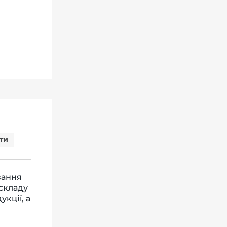
ти
вання
 складу
кції, а