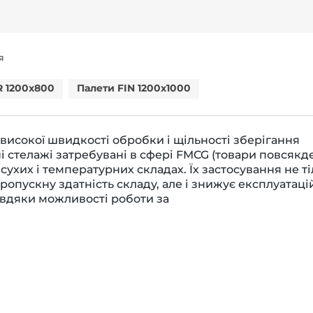
Я
R 1200x800
Палети FIN 1200x1000
 високої швидкості обробки і щільності зберігання
ні стелажі затребувані в сфері FMCG (товари повсяк
 сухих і температурних складах. Їх застосування не т
ропускну здатність складу, але і знижує експлуатаці
авдяки можливості роботи за