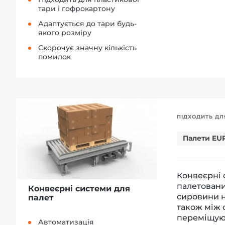
тари і гофрокартону
Адаптується до тари будь-
якого розміру
Cкорочує значну кількість
помилок
ПІДХОДИТЬ ДЛ
Палети EU
Конвеєрні 
палетовани
Конвеєрні системи для
сировини н
палет
також між 
переміщуют
Автоматизація