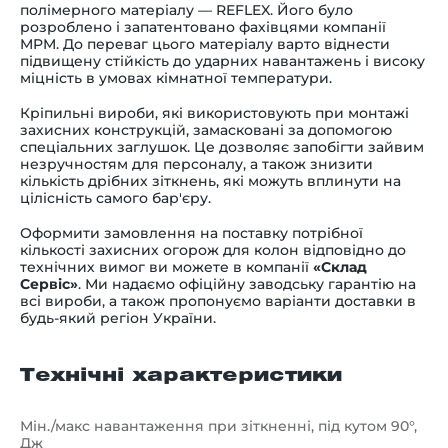
полімерного матеріалу — REFLEX. Його було
розроблено і запатентовано фахівцями компанії
MPM. До переваг цього матеріалу варто віднести
підвищену стійкість до ударних навантажень і високу
міцність в умовах кімнатної температури.
Кріпильні вироби, які використовують при монтажі
захисних конструкцій, замасковані за допомогою
спеціальних заглушок. Це дозволяє запобігти зайвим
незручностям для персоналу, а також знизити
кількість дрібних зіткнень, які можуть вплинути на
цілісність самого бар'єру.
Оформити замовлення на поставку потрібної
кількості захисних огорож для колон відповідно до
технічних вимог ви можете в компанії
«Склад
Сервіс»
. Ми надаємо офіційну заводську гарантію на
всі вироби, а також пропонуємо варіанти доставки в
будь-який регіон України.
Технічні характеристики
Мін./макс навантаження при зіткненні, під кутом 90°,
Дж