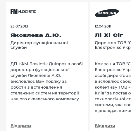
23.07.2013
12.04.2011
Яковлева А.Ю.
Лі Хі Сіг
Директор функціональної
Директор ТОВ "
служби
Електронікс Укр
ДП «ФМ Ложістік Дніпро» в особі
Компанія ТОВ "
директора функціональної
Електронікс Укр
служби Яковлевої А.Ю.
особі директора Л
висловлює Вам подяку за
висловлює свою
роботи з встановлення
колективу ТОВ «
стелажних систем на території
Київ" за поставку
нашого складського комплексу.
технологічної с
системи, яка по
відповідає вимо
нашого підприєм
Відкрити
Відкрити