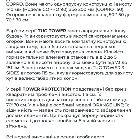
COPRO. Вони мають одноярусну конструкцію і висоту
140 мм (модель COPRO 90) або 200 мм (COPRO 150).
Огорожа має квадратну форму розмірів від 50 * 50 до
70 * 70 см.
Бар'єри серії
TUG TOWER
мають кардинально іншу
будову, їх використовують в якості самотримальних
огорож. Вони мають досить компактну конструкцію
завдяки тому, що в бічних стояках є спеціальні
виїмки, в які може бути занурена колона. Кількість
горизонтальних елементів становить від 2 до 5
залежно від висоти виробу, яка може бути від 73 до
181 см. В асортименті є також модель TUG TOWER 3
SIDES висотою 115 см, яку використовують для захисту
кутів великогабаритних колон.
У серії
TOWER PROTECTION
представлені бар'єри з
квадратним профілем і висотою 115 см. Їх
використовують для захисту колон з габаритами до
70*70 см. У лінійці є особливі моделі ORANGE LINE; їх
відмінність — наявність помаранчевого забарвлення
деяких елементів. Це покращує зорову видимість
елемента і дозволяє запобігти більшій частині
зіткнень.
Всі моделі виконані на основі особливого