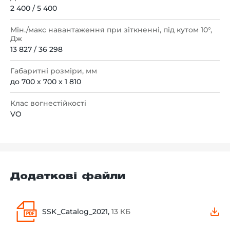
2 400 / 5 400
Мін./макс навантаження при зіткненні, під кутом 10°,
Дж
13 827 / 36 298
Габаритні розміри, мм
до 700 х 700 х 1 810
Клас вогнестійкості
VO
Додаткові файли
SSK_Catalog_2021,
13 КБ