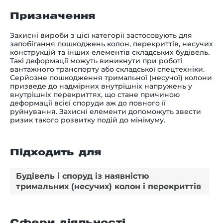
Призначення
Захисні вироби з цієї категорії застосовують для
запобігання пошкоджень колон, перекриттів, несучих
конструкцій та інших елементів складських будівель.
Такі деформації можуть виникнути при роботі
вантажного транспорту або складської спецтехніки.
Серйозне пошкодження тримальної (несучої) колони
призведе до надмірних внутрішніх напружень у
внутрішніх перекриттях, що стане причиною
деформації всієї споруди аж до повного її
руйнування. Захисні елементи допоможуть звести
ризик такого розвитку подій до мінімуму.
Підходить для
Будівель і споруд із наявністю
тримальних (несучих) колон і перекриттів
Сфери діяльності