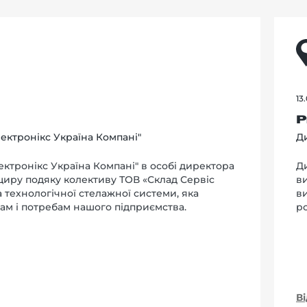
13
Р
ектронікс Україна Компані"
Ди
ктронікс Україна Компані" в особі директора
Д
 щиру подяку колективу ТОВ «Склад Сервіс
в
та технологічної стелажної системи, яка
в
ам і потребам нашого підприємства.
р
В