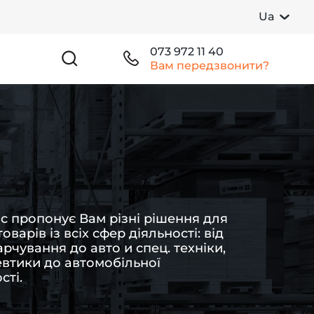
Ua
073 972 11 40
Вам передзвонити?
с пропонує Вам різні рішення для
оварів із всіх сфер діяльності: від
арчування до авто и спец. техніки,
втики до автомобільної
сті.