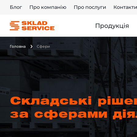
Блог
Про компанію
Про послуги
Контакт
Продукція
Головна
Сфери
Складські ріше
за сферами дія