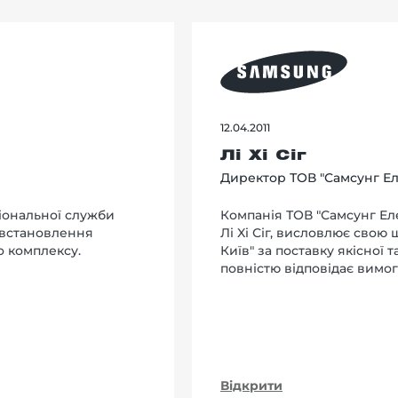
12.04.2011
Лі Хі Сіг
Директор ТОВ "Самсунг Ел
іональної служби
Компанія ТОВ "Самсунг Еле
 встановлення
Лi Xi Сіг, висловлює свою
о комплексу.
Київ" за поставку якісної 
повністю відповідає вимог
Відкрити