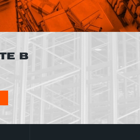
ТЕ В
Я