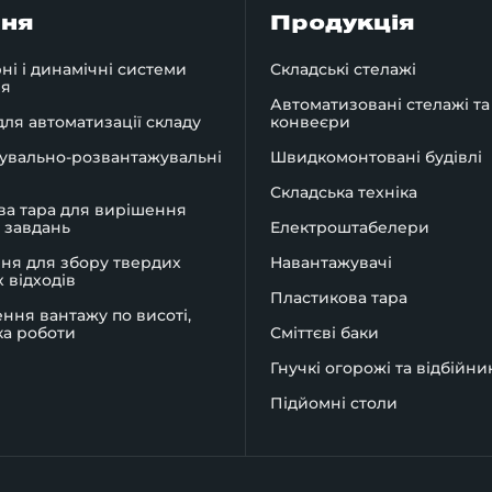
ння
Продукція
ні і динамічні системи
Складські стелажі
ня
Автоматизовані стелажі та
ля автоматизації складу
конвеєри
увально-розвантажувальні
Швидкомонтовані будівлі
Складська техніка
ва тара для вирішення
 завдань
Електроштабелери
ня для збору твердих
Навантажувачі
 відходів
Пластикова тара
ння вантажу по висоті,
ка роботи
Сміттєві баки
Гнучкі огорожі та відбійни
Підйомні столи