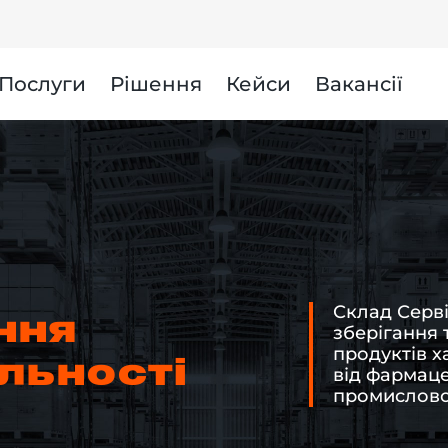
и
Послуги
Рішення
Кейси
Вакансії
Склад Серві
ння
зберігання т
продуктів х
льності
від фармаце
промислово