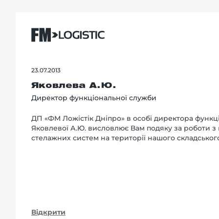
23.07.2013
Яковлева А.Ю.
Директор функціональної служби
ДП «ФМ Ложістік Дніпро» в особі директора функц
Яковлевої А.Ю. висловлює Вам подяку за роботи з
стелажних систем на території нашого складськог
Відкрити