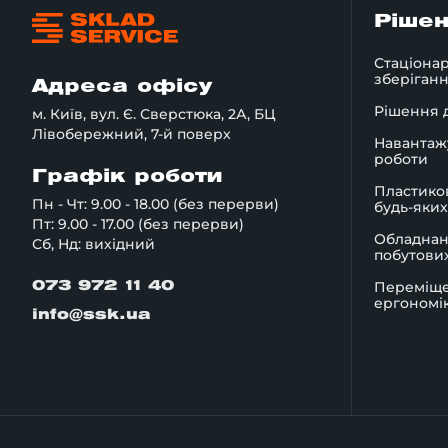
Ріше
Стаціонар
зберіган
Адреса офісу
Рішення д
м. Київ, вул. Є. Сверстюка, 2А, БЦ
Лівобережний, 7-й поверх
Навантаж
роботи
Графік роботи
Пластико
Пн - Чт: 9.00 - 18.00 (без перерви)
будь-яких
Пт: 9.00 - 17.00 (без перерви)
Обладнан
Сб, Нд: вихідний
побутових
Переміще
073 972 11 40
ергономі
info@ssk.ua