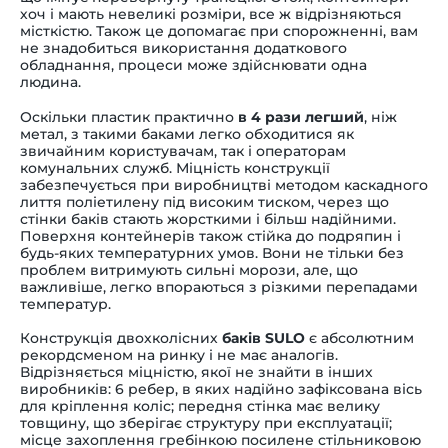
хоч і мають невеликі розміри, все ж відрізняються
місткістю. Також це допомагає при спорожненні, вам
не знадобиться використання додаткового
обладнання, процеси може здійснювати одна
людина.
Оскільки пластик практично
в 4 рази легший
, ніж
метал, з такими баками легко обходитися як
звичайним користувачам, так і операторам
комунальних служб. Міцність конструкції
забезпечується при виробництві методом каскадного
лиття поліетилену під високим тиском, через що
стінки баків стають жорсткими і більш надійними.
Поверхня контейнерів також стійка до подряпин і
будь-яких температурних умов. Вони не тільки без
проблем витримують сильні морози, але, що
важливіше, легко впораються з різкими перепадами
температур.
Конструкція двохколісних
баків SULO
є абсолютним
рекордсменом на ринку і не має аналогів.
Відрізняється міцністю, якої не знайти в інших
виробників: 6 ребер, в яких надійно зафіксована вісь
для кріплення коліс; передня стінка має велику
товщину, що зберігає структуру при експлуатації;
місце захоплення гребінкою посилене стільниковою