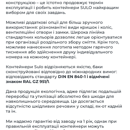
конструкцією – це істотно продовжує термін
експлуатації і робить контейнери SULO найкращим
вибором для своїх завдань.
Можливі додаткові опції для більш зручного
використання: різноманітні види кришок і коліс,
вентиляційні отвори і замки. Широка лінійка
стандартних кольорів дозволяє легше орієнтуватися
при організації роздільного збору сміття. Крім того,
можливе нанесення логотипа методом гарячого
тиснення або здійснення друку індивідуального
номера на кожному контейнері.
Контейнери Sulo відрізняються якістю, баки
сконструйовані відповідно до міжнародних вимог:
відповідають стандарту
DIN EN 840-1 і відмічені
знаком RAL GZ 951/1
.
Дана продукція екологічна, адже підлягає подальшій
переробці та утилізації абсолютно без шкоди для
навколишнього середовища. Це досягається
відсутністю шкідливих речовин у складі, як-от кадмій
та ін.
Ми надаємо гарантію від заводу на 1 рік, однак при
правильній експлуатації контейнери можуть