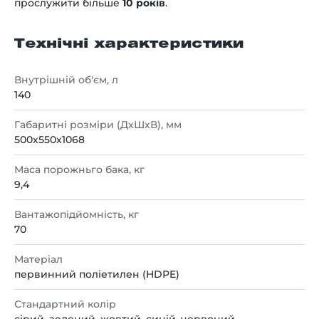
прослужити більше
10 років
.
Технічні характеристики
Внутрішній об'єм, л
140
Габаритні розміри (ДхШхВ), мм
500х550х1068
Маса порожньго бака, кг
9,4
Вантажопідйомність, кг
70
Матеріал
первинний поліетилен (HDPE)
Стандартний колір
сірий, зелений, жовтий, синій, червоний,