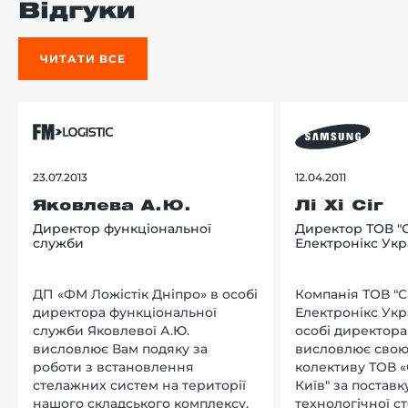
Відгуки
ЧИТАТИ ВСЕ
23.07.2013
12.04.2011
Яковлева А.Ю.
Лі Хі Сіг
Директор функціональної
Директор ТОВ "
служби
Електронікс Укр
ДП «ФМ Ложістік Дніпро» в особі
Компанія ТОВ "
директора функціональної
Електронікс Укр
служби Яковлевої А.Ю.
особі директора Л
висловлює Вам подяку за
висловлює свою
роботи з встановлення
колективу ТОВ «
стелажних систем на території
Київ" за поставку
нашого складського комплексу.
технологічної с