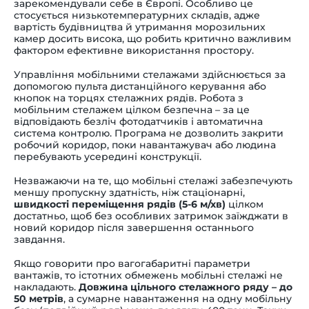
зарекомендували себе в Європі. Особливо це
стосується низькотемпературних складів, адже
вартість будівництва й утримання морозильних
камер досить висока, що робить критично важливим
фактором ефективне використання простору.
Управління мобільними
стелажами
здійснюється за
допомогою пульта дистанційного керування або
кнопок на торцях стелажних рядів. Робота з
мобільним стелажем цілком безпечна
–
за це
відповідають безліч фотодатчиків і автоматична
система контролю. Програма не дозволить закрити
робочий коридор, поки навантажувач або людина
перебувають усередині конструкції.
Незважаючи на те, що мобільні стелажі забезпечують
меншу пропускну здатність, ніж стаціонарні,
швидкості переміщення рядів (5-6 м/хв)
цілком
достатньо, щоб без особливих затримок заїжджати в
новий коридор після завершення останнього
завдання.
Якщо говорити про вагогабаритні параметри
вантажів, то істотних обмежень мобільні стелажі не
накладають.
Довжина цільного стелажного ряду – до
50 метрів
, а сумарне навантаження на одну мобільну