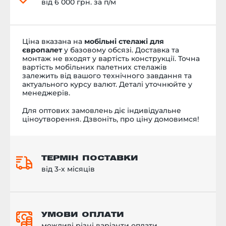
від 6 000 грн. за п/м
Ціна вказана на
мобільні стелажі для
європалет
у базовому обсязі. Доставка та
монтаж не входят у вартість конструкції.
Точна
вартість мобільних палетних стелажів
залежить від вашого технічного завдання та
актуального курсу валют. Деталі уточнюйте у
менеджерів.
Для оптових замовлень діє індивідуальне
ціноутворення. Дзвоніть, про ціну домовимся!
ТЕРМІН ПОСТАВКИ
від 3-х місяців
УМОВИ ОПЛАТИ
можливі різні варіанти оплати