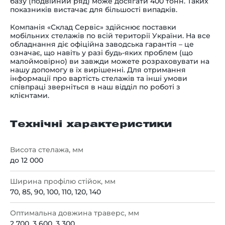
базу (подвійний ряд) може досягати 400 тонн. Таких
показників вистачає для більшості випадків.
Компанія «Склад Сервіс» здійснює поставки
мобільних стелажів по всій території України. На все
обладнання діє офіційна заводська гарантія
–
це
означає, що навіть у разі будь-яких проблем (що
малоймовірно) ви завжди можете розраховувати на
нашу допомогу в їх вирішенні. Для отримання
інформації про вартість стелажів та інші умови
співпраці зверніться в наш відділ по роботі з
клієнтами.
Технічні характеристики
Висота стелажа, мм
до 12 000
Ширина профілю стійок, мм
70, 85, 90, 100, 110, 120, 140
Оптимальна довжина траверс, мм
2 700, 3 600, 3 300