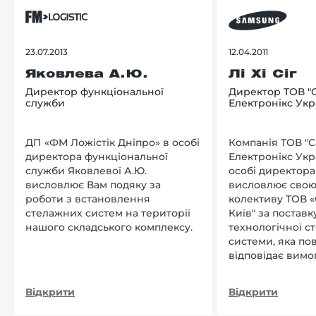
23.07.2013
12.04.2011
Яковлева А.Ю.
Лі Хі Сіг
Директор функціональної
Директор ТОВ "
служби
Електронікс Укр
ДП «ФМ Ложістік Дніпро» в особі
Компанія ТОВ "
директора функціональної
Електронікс Укр
служби Яковлевої А.Ю.
особі директора Л
висловлює Вам подяку за
висловлює свою
роботи з встановлення
колективу ТОВ «
стелажних систем на території
Київ" за поставку
нашого складського комплексу.
технологічної с
системи, яка по
відповідає вимо
нашого підприєм
Відкрити
Відкрити