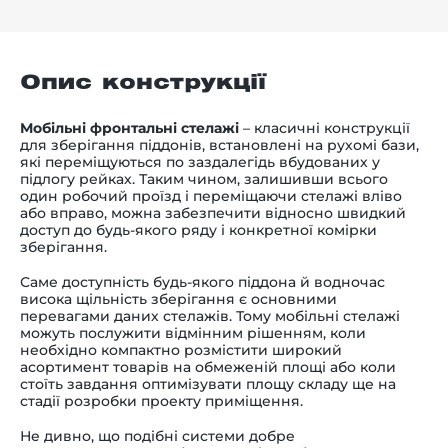
Опис конструкції
Мобільні фронтальні стелажі
–
класичні конструкції
для зберігання піддонів, встановлені на рухомі бази,
які переміщуються по заздалегідь вбудованих у
підлогу рейках. Таким чином, залишивши всього
один робочий проїзд і переміщаючи стелажі вліво
або вправо, можна забезпечити відносно швидкий
доступ до будь-якого ряду і конкретної комірки
зберігання.
Саме доступність будь-якого піддона й водночас
висока щільність зберігання є основними
перевагами даних стелажів. Тому мобільні стелажі
можуть послужити відмінним рішенням, коли
необхідно компактно розмістити широкий
асортимент товарів на обмеженій площі або коли
стоїть завдання оптимізувати площу складу ще на
стадії розробки проекту приміщення.
Не дивно, що подібні системи добре