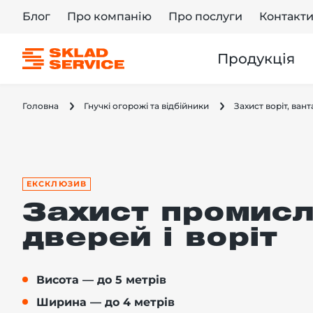
Блог
Про компанію
Про послуги
Контакт
Продукція
Головна
Гнучкі огорожі та відбійники
Захист воріт, ван
ЕКСКЛЮЗИВ
Захист промис
дверей і воріт
Висота — до 5 метрів
Ширина — до 4 метрів