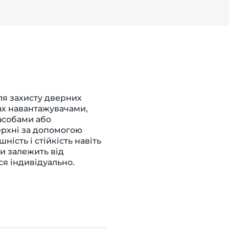
я захисту дверних
дах навантажувачами,
асобами або
ерхні за допомогою
ість і стійкість навіть
и залежить від
ся індивідуально.