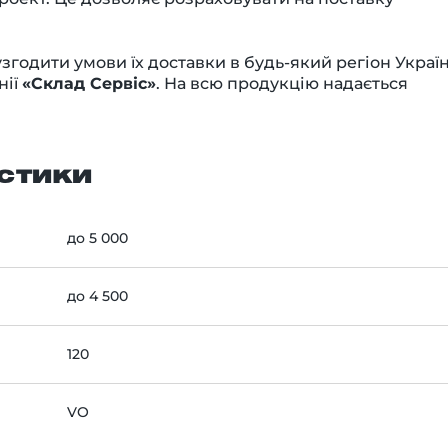
узгодити умови їх доставки в будь-який регіон Украї
нії
«Склад Сервіс»
. На всю продукцію надається
стики
до 5 000
до 4 500
120
VO