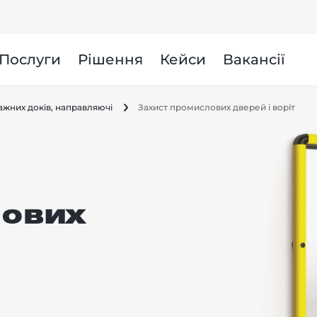
и
Послуги
Рішення
Кейси
Вакансії
тажних доків, направляючі
Захист промислових дверей і воріт
лових