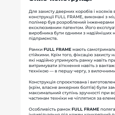
Для захисту дверних коробів і косякі
конструкції FULL FRAME, виконані з мі
полімер був розроблений інженерами к
ексклюзивним патентом. Його експлуа
виробника бути одними з надійніших 
підприємств.
Рамки
FULL FRAME
мають самотримальн
стійкими. Крім того, фіксацію захисту
які надійно утримують рамку навіть пр
витримувати зіткнення навіть з ванта
технікою — в першу чергу, з вилочним
Конструкція спроєктована і виготовлен
(крім, власне анкерних болтів) були з
максимальний ступінь зручності при в
частинам техніки не чіплятися за елем
Особливість рамок
FULL FRAME
поляга
індивідуально під кожен конкретний п