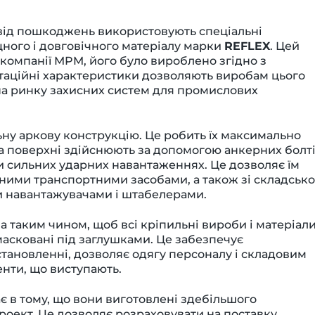
в від пошкоджень використовують спеціальні
цного і довговічного матеріалу марки
REFLEX
. Цей
омпанії MPM, його було вироблено згідно з
таційні характеристики дозволяють виробам цього
на ринку захисних систем для промислових
у аркову конструкцію. Це робить їх максимально
 на поверхні здійснюють за допомогою анкерних болті
и сильних ударних навантаженнях. Це дозволяє їм
жними транспортними засобами, а також зі складськ
и навантажувачами і штабелерами.
а таким чином, щоб всі кріпильні вироби і матеріал
амасковані під заглушками. Це забезпечує
становленні, дозволяє одягу персоналу і складовим
енти, що виступають.
є в тому, що вони виготовлені здебільшого
роект. Це дозволяє розраховувати на поставку