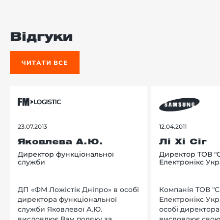
Відгуки
ЧИТАТИ ВСЕ
23.07.2013
12.04.2011
Яковлева А.Ю.
Лі Хі Сіг
Директор функціональної
Директор ТОВ "
служби
Електронікс Укр
ДП «ФМ Ложістік Дніпро» в особі
Компанія ТОВ "
директора функціональної
Електронікс Укр
служби Яковлевої А.Ю.
особі директора Л
висловлює Вам подяку за
висловлює свою