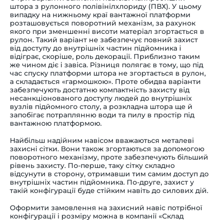
штора з рулонного полівінілхлориду (ПВХ). У цьому
випадку на нижньому краї вантажної платформи
розташовується поворотний механізм, за рахунок
якого при зменшенні висоти матеріал згортається в
рулон. Такий варіант не забезпечує повний захист
від доступу до внутрішніх частин підйомника і
відіграє, скоріше, роль декорації. Приблизно таким
же чином діє і завіса. Різниця полягає в тому, що під
час спуску платформи штора не згортається в рулон,
а складається «гармошкою». Проте обидва варіанти
забезпечують достатню компактність захисту від
несанкціонованого доступу людей до внутрішніх
вузлів підйомного столу, а розкладна штора ще й
запобігає потраплянню води та пилу в простір під
вантажною платформою.
Найбільш надійним навісом вважаються металеві
захисні сітки. Вони також згортаються за допомогою
поворотного механізму, проте забезпечують більший
рівень захисту. По-перше, таку сітку складно
відсунути в сторону, отримавши тим самим доступ до
внутрішніх частин підйомника. По-друге, захист у
такій конфігурації буде стійким навіть до силових дій.
Оформити замовлення на захисний навіс потрібної
конфігурації і розміру можна в компанії «Склад