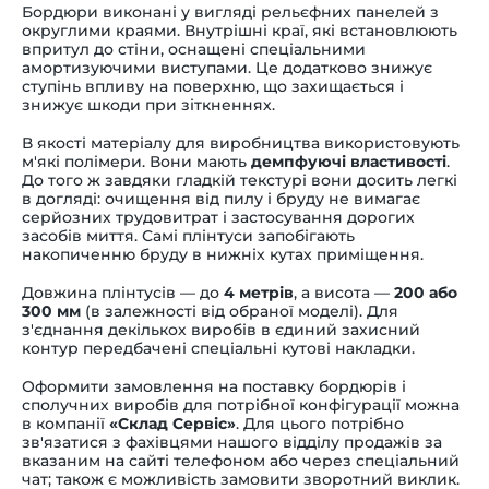
Бордюри виконані у вигляді рельєфних панелей з
округлими краями. Внутрішні краї, які встановлюють
впритул до стіни, оснащені спеціальними
амортизуючими виступами. Це додатково знижує
ступінь впливу на поверхню, що захищається і
знижує шкоди при зіткненнях.
В якості матеріалу для виробництва використовують
м'які полімери. Вони мають
демпфуючі властивості
.
До того ж завдяки гладкій текстурі вони досить легкі
в догляді: очищення від пилу і бруду не вимагає
серйозних трудовитрат і застосування дорогих
засобів миття. Самі плінтуси запобігають
накопиченню бруду в нижніх кутах приміщення.
Довжина плінтусів — до
4 метрів
, а висота —
200 або
300 мм
(в залежності від обраної моделі). Для
з'єднання декількох виробів в єдиний захисний
контур передбачені спеціальні кутові накладки.
Оформити замовлення на поставку бордюрів і
сполучних виробів для потрібної конфігурації можна
в компанії
«Склад Сервіс»
. Для цього потрібно
зв'язатися з фахівцями нашого відділу продажів за
вказаним на сайті телефоном або через спеціальний
чат; також є можливість замовити зворотний виклик.