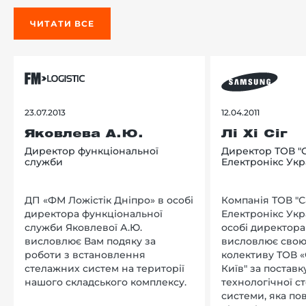
ЧИТАТИ ВСЕ
23.07.2013
12.04.2011
Яковлева А.Ю.
Лі Хі Сіг
Директор функціональної
Директор ТОВ "
служби
Електронікс Укр
ДП «ФМ Ложістік Дніпро» в особі
Компанія ТОВ "
директора функціональної
Електронікс Укр
служби Яковлевої А.Ю.
особі директора Л
висловлює Вам подяку за
висловлює свою
роботи з встановлення
колективу ТОВ «
стелажних систем на території
Київ" за поставку
нашого складського комплексу.
технологічної с
системи, яка по