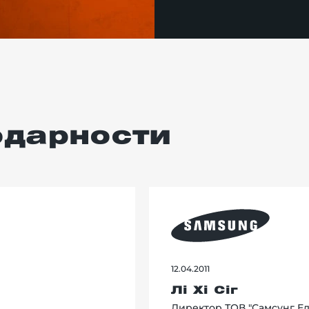
одарности
12.04.2011
Лі Хі Сіг
Директор ТОВ "Самсунг Ел