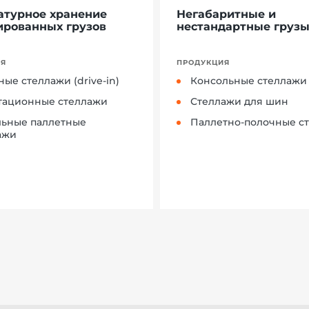
атурное хранение
Негабаритные и
ированных грузов
нестандартные груз
ИЯ
ПРОДУКЦИЯ
ые стеллажи (drive-in)
Консольные стеллажи
тационные стеллажи
Стеллажи для шин
ьные паллетные
Паллетно-полочные с
ажи