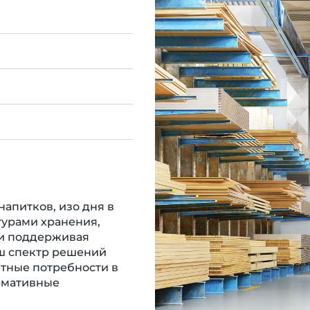
напитков, изо дня в
турами хранения,
 и поддерживая
ш спектр решений
етные потребности в
рмативные