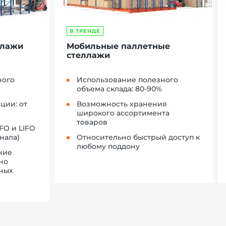
В ТРЕНДЕ
ллажи
Мобильные паллетные
стеллажи
ного
Использование полезного
объема склада: 80-90%
ции: от
Возможность хранения
широкого ассортимента
товаров
FO и LIFO
нала)
Относительно быстрый доступ к
любому поддону
ние
но
рных