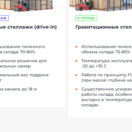
ДАЖ
В ТРЕНДЕ
е стеллажи (drive-in)
Гравитационные сте
ьзование полезного
Использование полез
 склада: 70-80%
объема склада: 75-85%
альное решение для
Температура эксплуата
ильных камер
-20 до +35 С
мальный вес поддона:
Работа по принципу FI
г
(при малой глубине ка
а канала: до 18 м
Существенное ускоре
работы склада, особен
выгодно в температу
складах