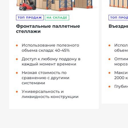
ТОП ПРОДАЖ
НА СКЛАДЕ
ТОП ПРО
Фронтальные паллетные
Въездны
стеллажи
Использование полезного
Испол
объема склада: 40-45%
объема
Доступ к любому поддону в
Оптим
каждый момент времени
мороз
Низкая стоимость по
Макси
сравнению с другими
2000 к
системами
Глубин
Универсальность и
ликвидность конструкции