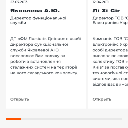
23.07.2013
12.04.2011
Яковлева А.Ю.
Лі Хі Сіг
Директор функціональної
Директор ТОВ "
служби
Електронікс Укр
ДП «ФМ Ложістік Дніпро» в особі
Компанія ТОВ "
директора функціональної
Електронікс Укр
служби Яковлевої А.Ю.
особі директора Л
висловлює Вам подяку за
висловлює свою
роботи з встановлення
колективу ТОВ «
стелажних систем на території
Київ" за поставку
нашого складського комплексу.
технологічної с
системи, яка по
відповідає вимо
нашого підприєм
Открыть
Открыть