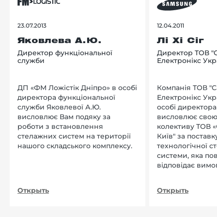
23.07.2013
12.04.2011
Яковлева А.Ю.
Лі Хі Сіг
Директор функціональної
Директор ТОВ "
служби
Електронікс Укр
ДП «ФМ Ложістік Дніпро» в особі
Компанія ТОВ "
директора функціональної
Електронікс Укр
служби Яковлевої А.Ю.
особі директора Л
висловлює Вам подяку за
висловлює свою
роботи з встановлення
колективу ТОВ «
стелажних систем на території
Київ" за поставку
нашого складського комплексу.
технологічної с
системи, яка по
відповідає вимо
нашого підприєм
Открыть
Открыть