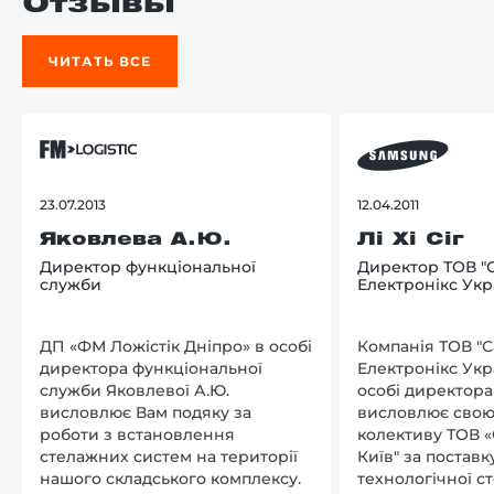
Отзывы
ЧИТАТЬ ВСЕ
23.07.2013
12.04.2011
Яковлева А.Ю.
Лі Хі Сіг
Директор функціональної
Директор ТОВ "
служби
Електронікс Укр
ДП «ФМ Ложістік Дніпро» в особі
Компанія ТОВ "
директора функціональної
Електронікс Укр
служби Яковлевої А.Ю.
особі директора Л
висловлює Вам подяку за
висловлює свою
роботи з встановлення
колективу ТОВ «
стелажних систем на території
Київ" за поставку
нашого складського комплексу.
технологічної с