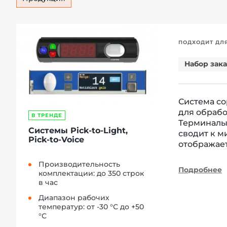
ПОДХОДИТ ДЛ
Набор зака
Система со
для обрабо
В ТРЕНДЕ
Терминалы
Системы Pick-to-Light,
сводит к м
Pick-to-Voice
отображает
Производительность
Подробнее
комплектации: до 350 строк
в час
Диапазон рабочих
температур: от -30 °С до +50
°С