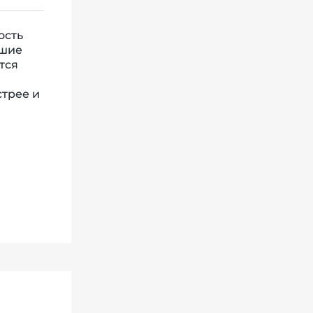
ость
ьшие
тся
стрее и