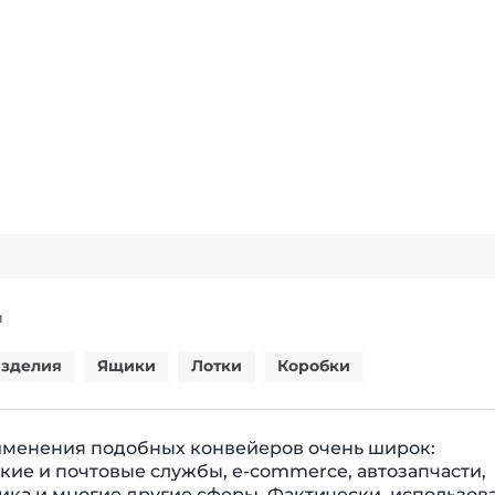
Я
зделия
Ящики
Лотки
Коробки
именения подобных конвейеров очень широк:
кие и почтовые службы, e-commerce, автозапчасти,
ка и многие другие сферы. Фактически, использов