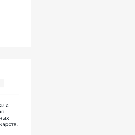
я
ки с
ип
сных
карств,