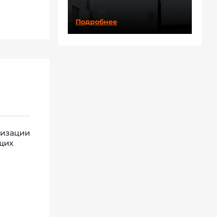
Подробнее
низации
щих
е