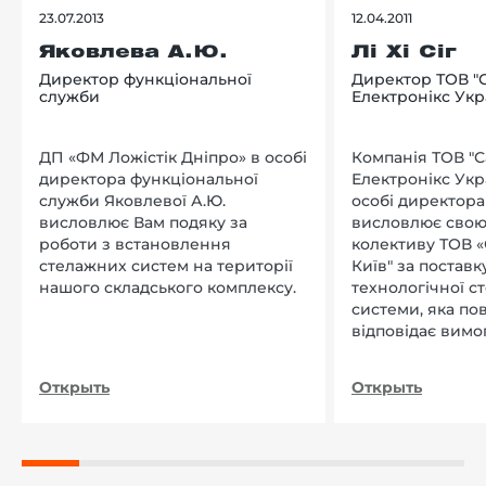
23.07.2013
12.04.2011
Яковлева А.Ю.
Лі Хі Сіг
Директор функціональної
Директор ТОВ "
служби
Електронікс Укр
ДП «ФМ Ложістік Дніпро» в особі
Компанія ТОВ "
директора функціональної
Електронікс Укр
служби Яковлевої А.Ю.
особі директора Л
висловлює Вам подяку за
висловлює свою
роботи з встановлення
колективу ТОВ «
стелажних систем на території
Київ" за поставку
нашого складського комплексу.
технологічної с
системи, яка по
відповідає вимо
нашого підприєм
Открыть
Открыть