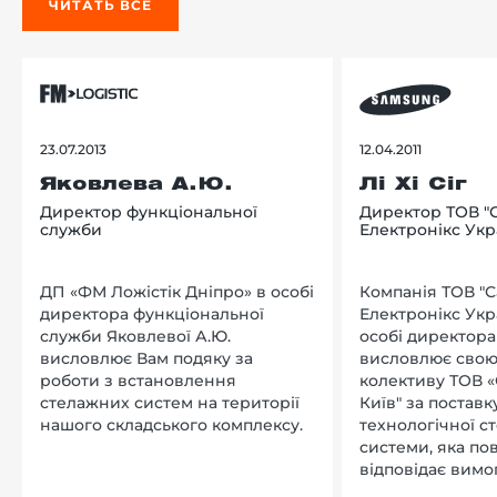
ЧИТАТЬ ВСЕ
23.07.2013
12.04.2011
Яковлева А.Ю.
Лі Хі Сіг
Директор функціональної
Директор ТОВ "
служби
Електронікс Укр
ДП «ФМ Ложістік Дніпро» в особі
Компанія ТОВ "
директора функціональної
Електронікс Укр
служби Яковлевої А.Ю.
особі директора Л
висловлює Вам подяку за
висловлює свою
роботи з встановлення
колективу ТОВ «
стелажних систем на території
Київ" за поставку
нашого складського комплексу.
технологічної с
системи, яка по
відповідає вимо
нашого підприєм