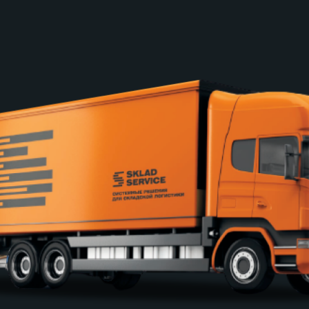
серьезный разговор!
Остальные детали &mdash; в
видео.