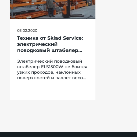
03.02.2020
Техника от Sklad Service:
электрический
поводковый штабелер
ELS1500W
Электрический поводковый
штабелер ELS1500W не боится
узких проходов, наклонных
поверхностей и паллет весом
в 1500 кг. Особенности
конструкции позволяют
всегда иметь хороший обзор
и перемещать грузы с
высокой точностью. В придачу
к вышеперечисленному,
штабелер оборудован
гелевой батареей, которая
значительно сократит расход
электроэнергии. Вот это