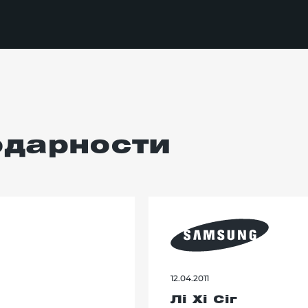
одарности
12.04.2011
Лі Хі Сіг