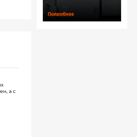
Подробнее
их
н, а с