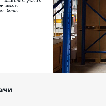
, ведь для случаев с
ри высоте
ься более
ачи