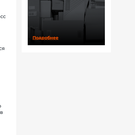
сс
Подробнее
ся
ю
 в