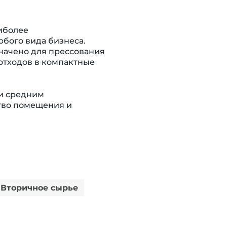
иболее
бого вида бизнеса.
начено для прессования
 отходов в компактные
и средним
тво помещения и
Вторичное сырье