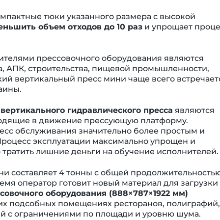
мпактные тюки указанного размера с высокой
еньшить объем отходов до 10 раз
и упрощает проце
ителями прессовочного оборудования являются
, АПК, строительства, пищевой промышленности,
кий вертикальный пресс мини чаще всего встречает
аины.
вертикального гидравлического пресса
являются
одящие в движение прессующую платформу.
есс обслуживания значительно более простым и
Процесс эксплуатации максимально упрощен и
 тратить лишние деньги на обучение исполнителей.
ни составляет 4 тонны с общей продолжительность
ремя оператор готовит новый материал для загрузки
овочного оборудования (888×787×1922 мм)
их подсобных помещениях ресторанов, полиграфий,
ий с ограничениями по площади и уровню шума.