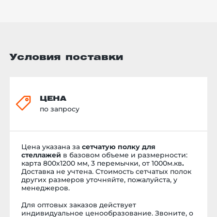
сверху траверс, могут легко
сниматься и переставлятся на
необходимый ярус. Одна такая
полка по размерам
соответствует паллетоместу и
благодаря усиленной
конструкции со стальными
Условия поставки
ребрами жесткости
выдерживает нагрузки&nbsp;до
500 кг, существуют варианты
полок рассчитаные&nbsp;на 800
и 1000 кг. Металлические
ЦЕНА
сетчатые полки изготовлены из
по запросу
оцинкованной стали, не
подвержены коррозии и
отлично пропускают свет между
ярусами. Одно из главных
Цена указана за
сетчатую полку для
преимуществ данных полок
стеллажей
в базовом объеме и размерности:
&ndash; это&nbsp;соответствие
к
арта 800х1200 мм, 3 перемычки, от 1000м.кв
.
противопожарным
Доставка не учтена. Стоимость сетчатых полок
требованиям, при тушении
других размеров уточняйте, пожалуйста, у
огня, вода сквозь сетки
менеджеров.
беспрепятственно проникает на
все ярусы стеллажей. Если Вас
Для оптовых заказов действует
заинтересовала данная
индивидуальное ценообразование. Звоните, о