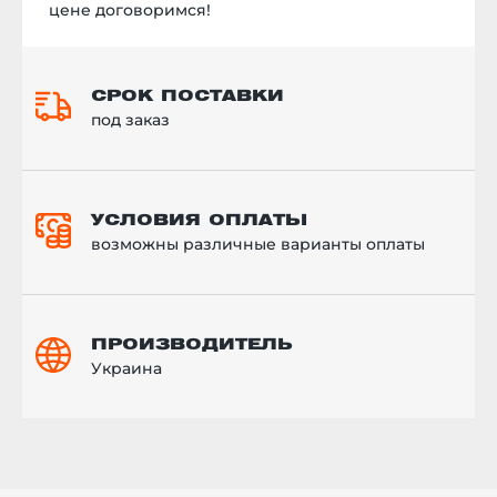
универсальная опция, вы
цене договоримся!
можете приобрести ее как
вместе с паллетными
стеллажами, так и заказать
решетчатые полки к уже
СРОК ПОСТАВКИ
существующим на вашем складе
под заказ
стеллажам любого
производителя.
УСЛОВИЯ ОПЛАТЫ
возможны различные варианты оплаты
ПРОИЗВОДИТЕЛЬ
Украина