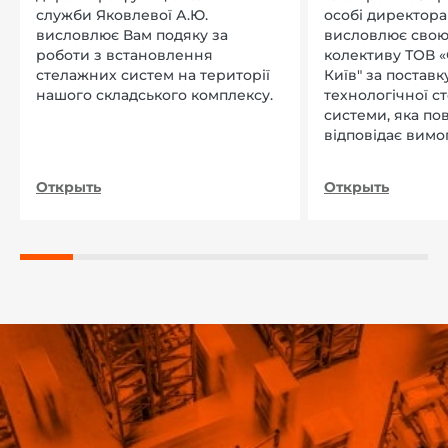
служби Яковлевої А.Ю.
особі директора Л
висловлює Вам подяку за
висловлює свою
роботи з встановлення
колективу ТОВ «
стелажних систем на території
Київ" за поставку
нашого складського комплексу.
технологічної с
системи, яка по
відповідає вимо
нашого підприєм
Открыть
Открыть