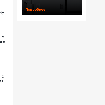
Подробнее
му
ме
ого
 с
AL