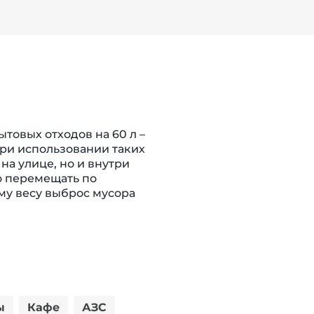
ытовых отходов на 60 л
–
ри использовании таких
на улице, но и внутри
о перемещать по
му весу выброс мусора
ы
Кафе
АЗС