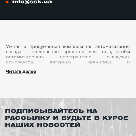
info@ssk.ua
Умная и продуманная
комплексная автоматизация
склада - прекрасное средство для того, чтобы
оптимизировать пространство складских
комплексов, ангарных хранилищ и
производственных площадей.
Читать далее
Компания Склад Сервис предлагает лучшие
решения по автоматизации работы склада и
складских операций, а также оперативную
профессиональную установку.
Автоматизация склада от
ПОДПИСЫВАЙТЕСЬ НА
Склад Сервис Киев
РАССЫЛКУ И БУДЬТЕ В КУРСЕ
НАШИХ НОВОСТЕЙ
Ресурс SSK дает огромный ассортимент устройств,
благодаря которым вопросы по налаживанию