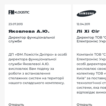
23.07.2013
12.04.2011
Яковлева А.Ю.
Лі Хі Сіг
Директор функціональної
Директор ТОВ "
служби
Електронікс Укр
ДП «ФМ Ложістік Дніпро» в особі
Компанія ТОВ "
директора функціональної
Електронікс Укр
служби Яковлевої А.Ю.
особі директора Л
висловлює Вам подяку за
висловлює свою
роботи з встановлення
колективу ТОВ «
стелажних систем на території
Київ" за поставку
нашого складського комплексу.
технологічної с
системи, яка по
відповідає вимо
нашого підприєм
Открыть
Открыть