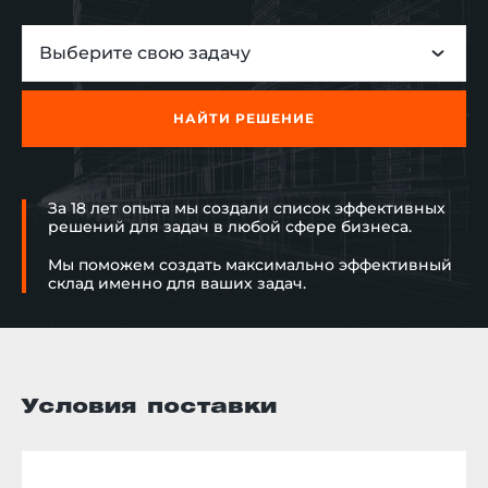
сортировки, увеличить его
скорость в несколько раз, и
Выберите свою задачу
убрать лишние проходы для
операторов.
НАЙТИ РЕШЕНИЕ
За 18 лет опыта мы создали список эффективных
решений для задач в любой сфере бизнеса.
Мы поможем создать максимально эффективный
склад именно для ваших задач.
Условия поставки