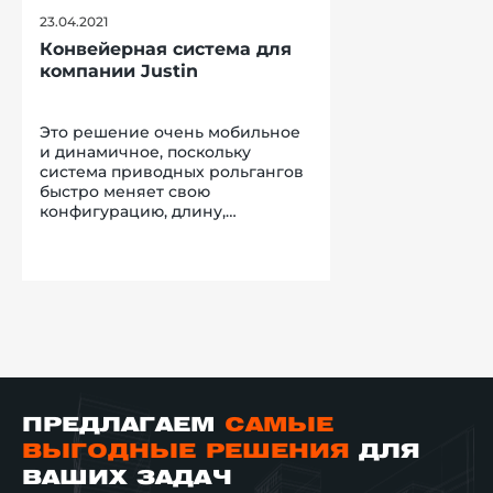
23.04.2021
Конвейерная система для
компании Justin
Это решение очень мобильное
и динамичное, поскольку
система приводных рольгангов
быстро меняет свою
конфигурацию, длину,
направление, а также
обеспечена реверсивным
движением и возможностью
стыковки друг с другом. Новый
товар, сразу после прибытия на
склад поступает на конвейер.
Далее, движется в направлении
различных зон, за которыми
закреплен конкретный
работник склада, и, в
ПРЕДЛАГАЕМ
САМЫЕ
зависимости от маркировки на
товарном коробе, сортируется
ВЫГОДНЫЕ РЕШЕНИЯ
ДЛЯ
по направлениям. В итоге,
ВАШИХ ЗАДАЧ
клиент смог наладить процесс