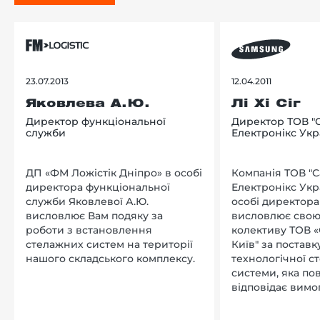
23.07.2013
12.04.2011
Яковлева А.Ю.
Лі Хі Сіг
Директор функціональної
Директор ТОВ "
служби
Електронікс Укр
ДП «ФМ Ложістік Дніпро» в особі
Компанія ТОВ "
директора функціональної
Електронікс Укр
служби Яковлевої А.Ю.
особі директора Л
висловлює Вам подяку за
висловлює свою
роботи з встановлення
колективу ТОВ «
стелажних систем на території
Київ" за поставку
нашого складського комплексу.
технологічної с
системи, яка по
відповідає вимо
нашого підприєм