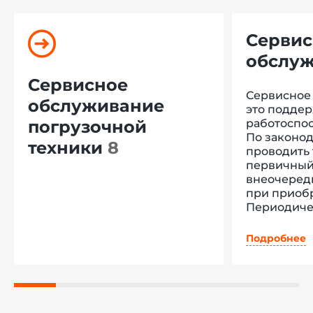
Сервис
обслу
Сервисное
Сервисное
обслуживание
это подде
погрузочной
работоспос
По законод
техники
8
проводить
первичный
внеочеред
при приоб
Периодиче
каждой ра
обязательно
Подробнее
Внеочеред
ремонта, о
эксплуатац
или вмешат
например 