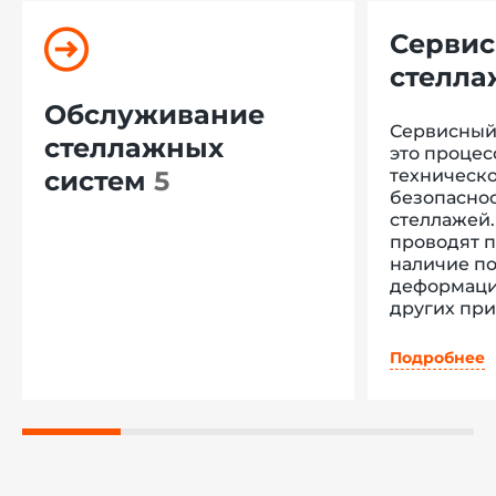
Сервис
стелла
стелл
Обслуживание
Сервисный 
констр
стеллажных
это процес
систем
5
техническо
безопасно
стеллажей.
проводят п
наличие п
деформаци
других при
Также про
правильнос
Подробнее
закреплен
равномерно
полки. Пос
выдается а
рекоменда
дальнейше