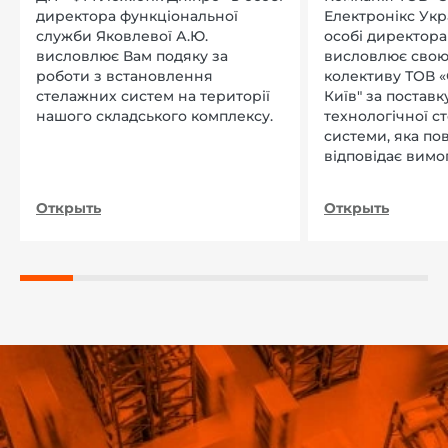
директора функціональної
Електронікс Укр
служби Яковлевої А.Ю.
особі директора Л
висловлює Вам подяку за
висловлює свою
роботи з встановлення
колективу ТОВ «
стелажних систем на території
Київ" за поставку
нашого складського комплексу.
технологічної с
системи, яка по
відповідає вимо
нашого підприєм
Открыть
Открыть