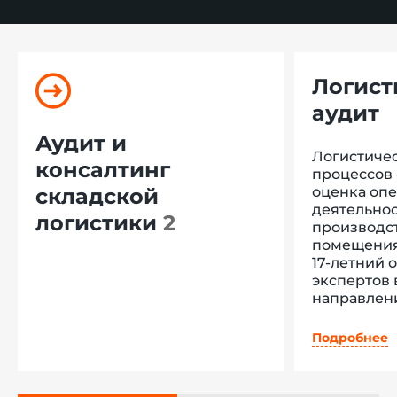
Логист
аудит
Аудит и
Логистичес
консалтинг
процессов 
складской
оценка оп
деятельнос
логистики
2
производс
помещения 
17-летний 
экспертов 
направлен
проведенн
позволяют
Подробнее
два вариан
экспресс-а
комплексн