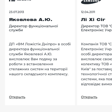
23.07.2013
12.04.2011
Яковлева А.Ю.
Лі Хі Сіг
Директор функціональної
Директор ТОВ "
служби
Електронікс Укр
ДП «ФМ Ложістік Дніпро» в особі
Компанія ТОВ "
директора функціональної
Електронікс Укр
служби Яковлевої А.Ю.
особі директора Л
висловлює Вам подяку за
висловлює свою
роботи з встановлення
колективу ТОВ «
стелажних систем на території
Київ" за поставку
нашого складського комплексу.
технологічної с
системи, яка по
відповідає вимо
нашого підприєм
Открыть
Открыть