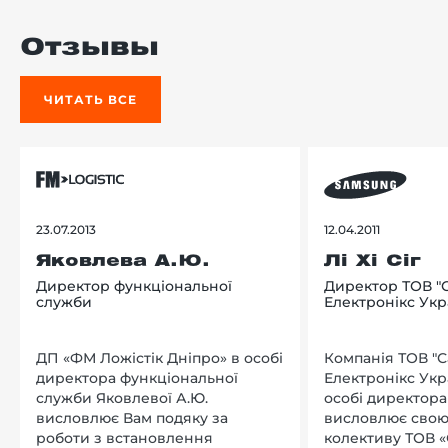
Отзывы
ЧИТАТЬ ВСЕ
23.07.2013
12.04.2011
Яковлева А.Ю.
Лі Хі Сіг
Директор функціональної
Директор ТОВ "
служби
Електронікс Укр
ДП «ФМ Ложістік Дніпро» в особі
Компанія ТОВ "
директора функціональної
Електронікс Укр
служби Яковлевої А.Ю.
особі директора Л
висловлює Вам подяку за
висловлює свою
роботи з встановлення
колективу ТОВ «