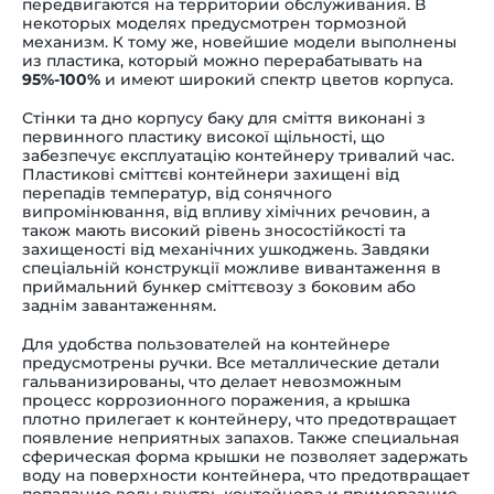
передвигаются на территории обслуживания. В
некоторых моделях предусмотрен тормозной
механизм. К тому же, новейшие модели выполнены
из пластика, который можно перерабатывать на
95%-100%
и имеют широкий спектр цветов корпуса.
Стінки та дно корпусу баку для сміття виконані з
первинного пластику високої щільності, що
забезпечує експлуатацію контейнеру тривалий час.
Пластикові сміттєві контейнери захищені від
перепадів температур, від сонячного
випромінювання, від впливу хімічних речовин, а
також мають високий рівень зносостійкості та
захищеності від механічних ушкоджень. Завдяки
спеціальній конструкції можливе вивантаження в
приймальний бункер сміттєвозу з боковим або
заднім завантаженням.
Для удобства пользователей на контейнере
предусмотрены ручки. Все металлические детали
гальванизированы, что делает невозможным
процесс коррозионного поражения, а крышка
плотно прилегает к контейнеру, что предотвращает
появление неприятных запахов. Также специальная
сферическая форма крышки не позволяет задержать
воду на поверхности контейнера, что предотвращает
попадание воды внутрь контейнера и примерзание