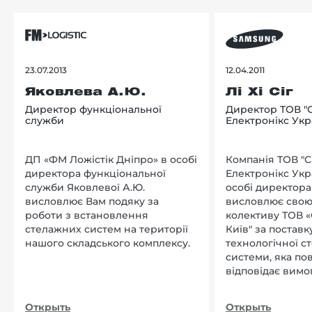
23.07.2013
12.04.2011
Яковлева А.Ю.
Лі Хі Сіг
Директор функціональної
Директор ТОВ "
служби
Електронікс Укр
ДП «ФМ Ложістік Дніпро» в особі
Компанія ТОВ "
директора функціональної
Електронікс Укр
служби Яковлевої А.Ю.
особі директора Л
висловлює Вам подяку за
висловлює свою
роботи з встановлення
колективу ТОВ «
стелажних систем на території
Київ" за поставку
нашого складського комплексу.
технологічної с
системи, яка по
відповідає вимо
нашого підприєм
Открыть
Открыть