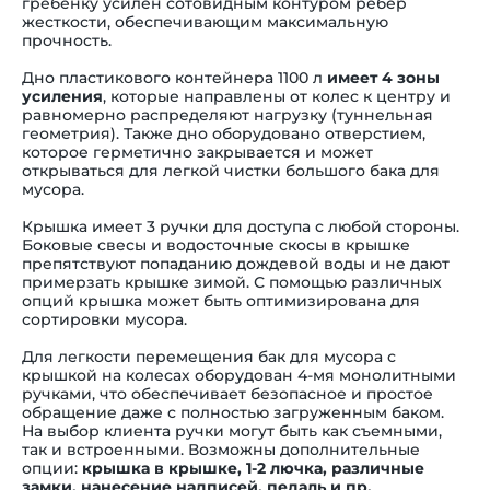
гребенку усилен сотовидным контуром ребер
жесткости, обеспечивающим максимальную
прочность.
Дно
пластикового контейнера 1100 л
имеет 4 зоны
усиления
, которые направлены от колес к центру и
равномерно распределяют нагрузку (туннельная
геометрия).
Также дно оборудовано отверстием,
которое герметично закрывается и может
открываться для легкой чистки
большого бака для
мусора
.
Крышка имеет 3 ручки для доступа с любой стороны.
Боковые свесы и водосточные скосы в крышке
препятствуют попаданию дождевой воды и не дают
примерзать крышке зимой. С помощью различных
опций
крышка может быть оптимизирована для
сортировки мусора.
Для легкости перемещения
бак для мусора с
крышкой на колесах
оборудован 4-мя монолитными
ручками, что обеспечивает безопасное и простое
обращение даже с полностью загруженным баком.
На выбор клиента ручки могут быть как съемными,
так и встроенными. Возможны дополнительные
опции:
крышка в крышке, 1-2 лючка, различные
замки, нанесение надписей, педаль и пр.