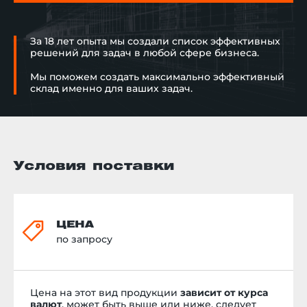
для задач и потребностей
стандартными (
города ведь они долговечны,
серый, желтый) 
вместительны и имеют высокую
заказу изготавл
За 18 лет опыта мы создали список эффективных
прочность, выдерживая
индивидуальном
решений для задач в любой сфере бизнеса.
большие нагрузки. Мы всегда
- заказчик оста
рады помочь воплотить в жизнь
доволен нашей 
Мы поможем создать максимально эффективный
такие задачи и проекты,
планирует в да
склад именно для ваших задач.
которые радуют горожан и
сотрудничать! Е
упрощают работу
заинтересовал
коммунальным службам.
контейнеры ил
Желаем городу Каменское
нужна&nbsp;пла
долгих лет существования и
для склада, обр
развития! Двигаемся дальше!
пожалуйста, к 
менеджерам по 
Условия поставки
(073) 972 11 40.
ЦЕНА
по запросу
Цена на этот вид продукции
зависит от курса
валют
, может быть выше или ниже, следует