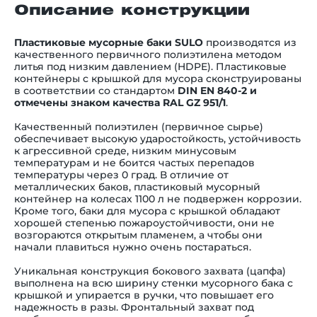
Описание конструкции
Пластиковые мусорные баки SULO
производятся из
качественного первичного полиэтилена методом
литья под низким давлением (HDPE). П
ластиковые
контейнеры с крышкой для мусора
сконструированы
в соответствии со стандартом
DIN EN 840-2 и
отмечены знаком качества RAL GZ 951/1
.
Качественный полиэтилен (первичное сырье)
обеспечивает высокую ударостойкость, устойчивость
к агрессивной среде, низким минусовым
температурам и не боится частых перепадов
температуры через 0 град. В отличие от
металлических баков,
пластиковый мусорный
контейнер на колесах 1100 л
не подвержен коррозии.
Кроме того,
баки для мусора с крышкой
обладают
хорошей степенью пожароустойчивости, они не
возгораются открытым пламенем, а чтобы они
начали плавиться нужно очень постараться.
Уникальная конструкция бокового захвата (цапфа)
выполнена на всю ширину стенки
мусорного бака с
крышкой
и упирается в ручки, что повышает его
надежность в разы. Фронтальный захват под