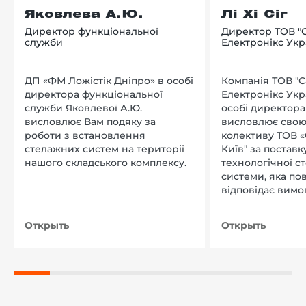
Яковлева А.Ю.
Лі Хі Сіг
Директор функціональної
Директор ТОВ "
служби
Електронікс Укр
ДП «ФМ Ложістік Дніпро» в особі
Компанія ТОВ "
директора функціональної
Електронікс Укр
служби Яковлевої А.Ю.
особі директора Л
висловлює Вам подяку за
висловлює свою
роботи з встановлення
колективу ТОВ «
стелажних систем на території
Київ" за поставку
нашого складського комплексу.
технологічної с
системи, яка по
відповідає вимо
нашого підприєм
Открыть
Открыть