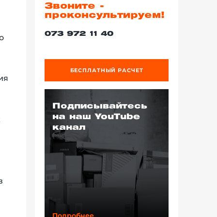
Звоните -
проконсультируем!
073 972 11 40
о
БЕСПЛАТНЫЙ РАСЧЕТ
ия
Подписывайтесь
на наш YouTube
х
канал
в
Подробнее