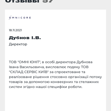
Отзывы
57
18.11.2021
Дубнов І.В.
Директор
TOB "OMHI ЮНIT", в особi директора Дубнова
Івана Васильовича, висловлює подяку ТОВ
"СКЛАД СЕРВІС КИЇВ" за спроектоване та
реалізоване рiшення стосовно організації потоку
товарів за допомогою конвеєрних та стелажних
систем згідно нашої специфіки роботи.