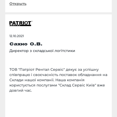
Открыть
12.10.2021
Сахно О.В.
Директор з складської логітстики
ТОВ "Патріот Рентал Сервіс" дякує за успішну
співпрацю і своєчасність поставок обладнання на
Склади нашої компанії. Наша компанiя
користується послугами "Склад Сервіс Київ" вже
довгий час.