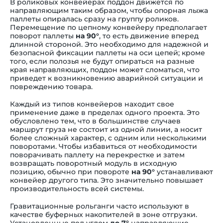
В роликовых конвейерах поддон движется по
направляющим таким образом, чтобы опорная лыжа
паллеты опиралась сразу на группу роликов.
Перемещение по цепному конвейеру предполагает
поворот паллеты
на 90°
, то есть движение вперед
длинной стороной. Это необходимо для надежной и
безопасной фиксации паллеты на оси цепей; кроме
того, если полозья не будут опираться на разные
края направляющих, поддон может сломаться, что
приведет к возникновению аварийной ситуации и
повреждению товара.
Каждый из типов конвейеров находит свое
применение даже в пределах одного проекта. Это
обусловлено тем, что в большинстве случаев
маршрут груза не состоит из одной линии, а носит
более сложный характер, с одним или несколькими
поворотами. Чтобы избавиться от необходимости
поворачивать паллету на перекрестке и затем
возвращать поворотный модуль в исходную
позицию, обычно при повороте
на 90°
устанавливают
конвейер другого типа. Это значительно повышает
производительность всей системы.
Гравитационные рольганги часто используют в
качестве буферных накопителей в зоне отгрузки.