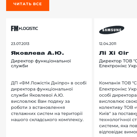
ЧИТАТЬ ВСЕ
23.07.2013
12.04.2011
Яковлева А.Ю.
Лі Хі Сіг
Директор функціональної
Директор ТОВ "
служби
Електронікс Укр
ДП «ФМ Ложістік Дніпро» в особі
Компанія ТОВ "
директора функціональної
Електронікс Укр
служби Яковлевої А.Ю.
особі директора Л
висловлює Вам подяку за
висловлює свою
роботи з встановлення
колективу ТОВ «
стелажних систем на території
Київ" за поставку
нашого складського комплексу.
технологічної с
системи, яка по
відповідає вимо