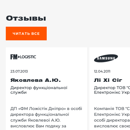
Отзывы
ЧИТАТЬ ВСЕ
23.07.2013
12.04.2011
Яковлева А.Ю.
Лі Хі Сіг
Директор функціональної
Директор ТОВ "
служби
Електронікс Укр
ДП «ФМ Ложістік Дніпро» в особі
Компанія ТОВ "
директора функціональної
Електронікс Укр
служби Яковлевої А.Ю.
особі директора Л
висловлює Вам подяку за
висловлює свою