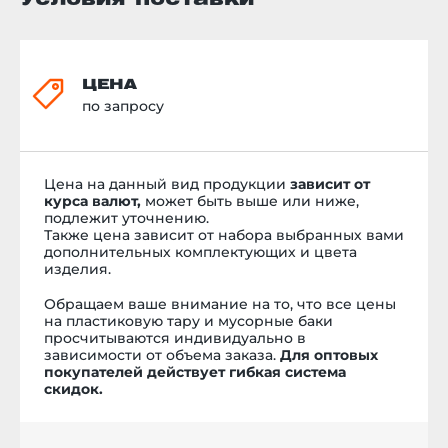
перспективу декількох десятків
років і економію коштів. Це
досягається завдяки якості
матеріалу та тривалому терміну
ЦЕНА
служби. Наші пластикові
по запросу
контейнери легко миються, не
піддаються корозії, та мають
робочий діапазон температур
-40 + 60. Для нашого клімату те,
що треба. Можливість
Цена на данный вид продукции
зависит от
кастомізації. Замовник волів всі
курса валют,
может быть выше или ниже,
контейнери брендувати, тобто
подлежит уточнению.
нанести логотип комунального
Также цена зависит от набора выбранных вами
підприємства та нумерацію на
дополнительных комплектующих и цвета
изделия.
баки методом гарячого
тиснення. Такий запит також не
Обращаем ваше внимание на то, что все цены
застиг зненацька. Наша власна
на пластиковую тару и мусорные баки
сервісна служба адаптувала
просчитываются индивидуально в
логотип Замовника та зробила
зависимости от объема заказа.
Для оптовых
нанесення на баки. Перевагою
покупателей действует гибкая система
термотиснення є зручність і
скидок.
легкість процесу, а кінцевий
результат відрізняється гарною
контрастністю, стійкістю до