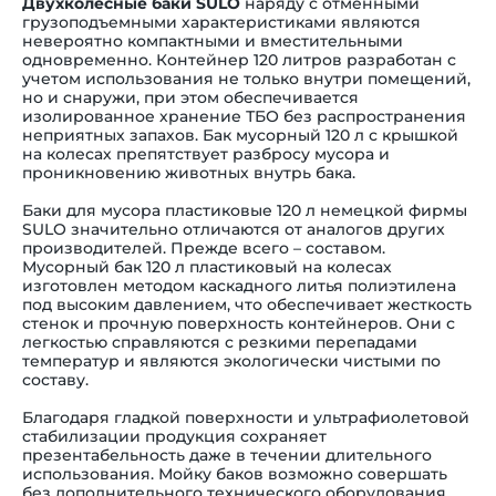
Двухколесные баки SULO
наряду с отменными
грузоподъемными характеристиками являются
невероятно компактными и вместительными
одновременно. К
онтейнер 120 литров
разработан с
учетом использования не только внутри помещений,
но и снаружи, при этом обеспечивается
изолированное хранение ТБО без распространения
неприятных запахов. Б
ак мусорный 120 л с крышкой
на колесах
препятствует разбросу мусора и
проникновению животных внутрь бака.
Баки для мусора пластиковые 120 л
немецкой фирмы
SULO значительно отличаются от аналогов других
производителей. Прежде всего
–
составом.
М
усорный бак 120 л пластиковый на колесах
изготовлен методом каскадного литья полиэтилена
под высоким давлением, что обеспечивает жесткость
стенок и прочную поверхность контейнеров. Они с
легкостью справляются с резкими перепадами
температур и являются экологически чистыми по
составу.
Благодаря гладкой поверхности и ультрафиолетовой
стабилизации продукция сохраняет
презентабельность даже в течении длительного
использования. Мойку баков возможно совершать
без дополнительного технического оборудования,