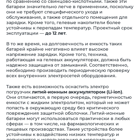
по сравнению со свинцово-кислотными. Также эти
батареи значительно легче в применении, поскольку
они не требуют специфического ухода и
обслуживания, а также отдельного помещения для
зарядки. Кроме того, гелевые накопители более
устойчивы к перепадам температур. Проектный срок
эксплуатации —
до 12 лет
.
В то же время, на долговечность и емкость таких
батарей крайне негативно влияет высокое
напряжение зарядки. Кроме того, техника,
работающая на гелевых аккумуляторах, должна быть
надежно защищена от замыканий. Соответственно,
необходимо производить периодическую проверку
всех внутренних электросетей оборудования.
Также есть возможность оснастить электро
погрузчик
литий-ионным аккумулятором (Li-ion)
.
Они отличаются, в первую очередь, герметичностью
емкости с жидким электролитом, который не может
попасть в окружающую среду без критического
повреждения защитной оболочки. Литий-ионные
батареи могут использоваться практически в любых
сферах — в том числе, на фармакологических и
пищевых производствах. Такие устройства более
устойчивы к воздействию низких температур и
допускаются к использованию в морозильных