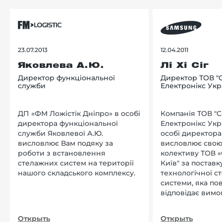
23.07.2013
12.04.2011
Яковлева А.Ю.
Лі Хі Сіг
Директор функціональної
Директор ТОВ "
служби
Електронікс Укр
ДП «ФМ Ложістік Дніпро» в особі
Компанія ТОВ "
директора функціональної
Електронікс Укр
служби Яковлевої А.Ю.
особі директора Л
висловлює Вам подяку за
висловлює свою
роботи з встановлення
колективу ТОВ «
стелажних систем на території
Київ" за поставку
нашого складського комплексу.
технологічної с
системи, яка по
відповідає вимо
нашого підприєм
Открыть
Открыть