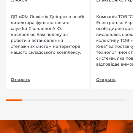
служби
Електронікс Укр
ДП «ФМ Ложістік Дніпро» в особі
Компанія ТОВ "
директора функціональної
Електронікс Укр
служби Яковлевої А.Ю.
особі директора Л
висловлює Вам подяку за
висловлює свою
роботи з встановлення
колективу ТОВ «
стелажних систем на території
Київ" за поставку
нашого складського комплексу.
технологічної с
системи, яка по
відповідає вимо
нашого підприєм
Открыть
Открыть