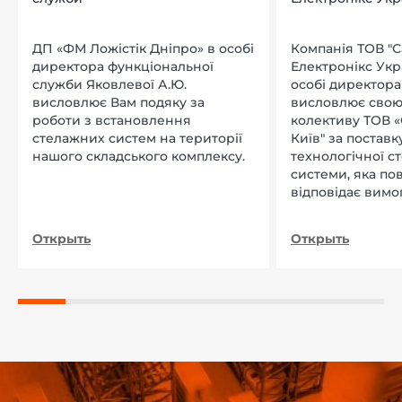
ДП «ФМ Ложістік Дніпро» в особі
Компанія ТОВ "
директора функціональної
Електронікс Укр
служби Яковлевої А.Ю.
особі директора Л
висловлює Вам подяку за
висловлює свою
роботи з встановлення
колективу ТОВ «
стелажних систем на території
Київ" за поставку
нашого складського комплексу.
технологічної с
системи, яка по
відповідає вимо
нашого підприєм
Открыть
Открыть