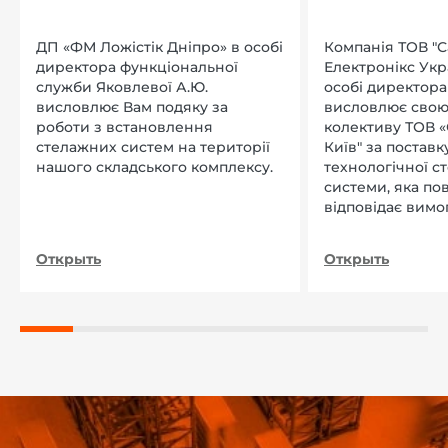
ДП «ФМ Ложістік Дніпро» в особі
Компанія ТОВ "
директора функціональної
Електронікс Укр
служби Яковлевої А.Ю.
особі директора Л
висловлює Вам подяку за
висловлює свою
роботи з встановлення
колективу ТОВ «
стелажних систем на території
Київ" за поставку
нашого складського комплексу.
технологічної с
системи, яка по
відповідає вимо
нашого підприєм
Открыть
Открыть