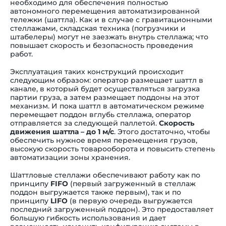
необходимо для обеспечения полностью
автономного перемещения автоматизированной
тележки (шаттла). Как и в случае с гравитационными
стеллажами, складская техника (погрузчики и
штабелеры) могут не заезжать внутрь стеллажа; что
повышает скорость и безопасность проведения
работ.
Эксплуатация таких конструкций происходит
следующим образом: оператор размещает шаттл в
канале, в который будет осуществляться загрузка
партии груза, а затем размещает поддоны на этот
механизм. И пока шаттл в автоматическом режиме
перемещает поддон вглубь стеллажа, оператор
отправляется за следующей паллетой.
Скорость
движения шаттла – до 1 м/с
. Этого достаточно, чтобы
обеспечить нужное время перемещения грузов,
высокую скорость товарооборота и повысить степень
автоматизации зоны хранения.
Шаттловые
стеллажи
обеспечивают работу как по
принципу
FIFO
(первый загруженный в стеллаж
поддон выгружается также первым), так и по
принципу
LIFO
(в первую очередь выгружается
последний загруженный поддон). Это предоставляет
большую гибкость использования и дает