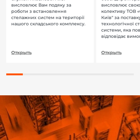
висловлює Вам подяку за
висловлює свою
роботи з встановлення
колективу ТОВ «
стелажних систем на території
Київ" за поставку
нашого складського комплексу.
технологічної с
системи, яка по
відповідає вимо
нашого підприєм
Открыть
Открыть