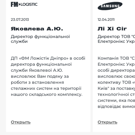
23.07.2013
12.04.2011
Яковлева А.Ю.
Лі Хі Сіг
Директор функціональної
Директор ТОВ "
служби
Електронікс Укр
ДП «ФМ Ложістік Дніпро» в особі
Компанія ТОВ "
директора функціональної
Електронікс Укр
служби Яковлевої А.Ю.
особі директора Л
висловлює Вам подяку за
висловлює свою
роботи з встановлення
колективу ТОВ «
стелажних систем на території
Київ" за поставку
нашого складського комплексу.
технологічної с
системи, яка по
відповідає вимо
нашого підприєм
Открыть
Открыть