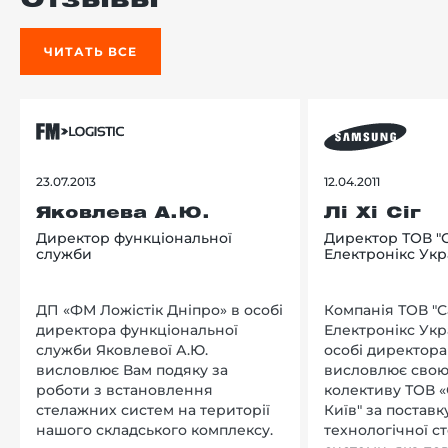
Отзывы
ЧИТАТЬ ВСЕ
23.07.2013
12.04.2011
Яковлева А.Ю.
Лі Хі Сіг
Директор функціональної
Директор ТОВ "
служби
Електронікс Укр
ДП «ФМ Ложістік Дніпро» в особі
Компанія ТОВ "
директора функціональної
Електронікс Укр
служби Яковлевої А.Ю.
особі директора Л
висловлює Вам подяку за
висловлює свою
роботи з встановлення
колективу ТОВ «
стелажних систем на території
Київ" за поставку
нашого складського комплексу.
технологічної с