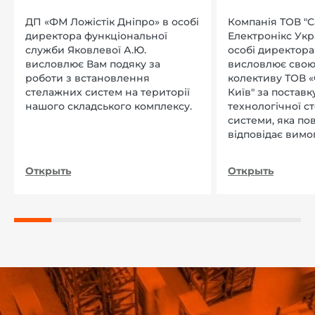
ДП «ФМ Ложістік Дніпро» в особі
Компанія ТОВ "
директора функціональної
Електронікс Укр
служби Яковлевої А.Ю.
особі директора Л
висловлює Вам подяку за
висловлює свою
роботи з встановлення
колективу ТОВ «
стелажних систем на території
Київ" за поставку
нашого складського комплексу.
технологічної с
системи, яка по
відповідає вимо
нашого підприєм
Открыть
Открыть