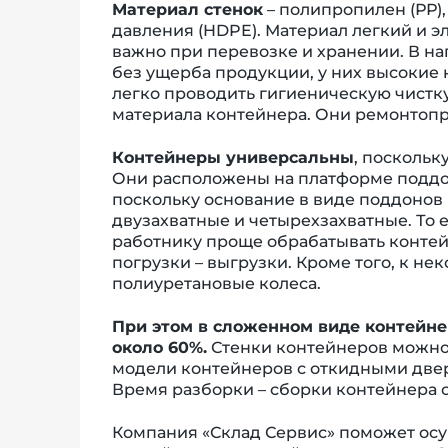
Материал стенок
– полипропилен (РР),
давления (HDPE). Материал легкий и эл
важно при перевозке и хранении. В 
без ущерба продукции, у них высокие
легко проводить гигиеническую чистку
материала контейнера. Они ремонтопри
Контейнеры универсальны
, поскольк
Они расположены на платформе поддон
поскольку основание в виде поддонов н
двузахватные и четырехзахватные. То е
работнику проще обрабатывать контей
погрузки – выгрузки. Кроме того, к 
полиуретановые колеса.
При этом в сложенном виде контейне
около 60%.
Стенки контейнеров можно с
модели контейнеров с откидными дверц
Время разборки – сборки контейнера 
Компания «Склад Сервис» поможет осу