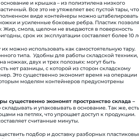
 основание и крышка – из полиэтилена низкого
астичный. Все это не утяжеляет вес пустой тары, что
наполненном виде контейнеры можно штабелировать
 ножки и усиленные боковые ребра. Пластик позвол
. Жир, смола, щелочи не въедаются в поверхность
годны, срок их эксплуатации составляет более 10 л
у их можно использовать как самостоятельную тару.
ного типа. Удобны для работы складской техники,
а ножках, двух и трех полозьях: могут быть
сть нет разницы, с которой из сторон складскому
нер. Это существенно экономит время на операции
некоторым моделям контейнеров предусмотрены
ры существенно экономят пространство склада –
кладывать и упаковывать в основание. Так же, ест
ами на петлях, что упрощает доступ к продукции.
составляет считанные минуты.
ществить подбор и доставку разборных пластиковы