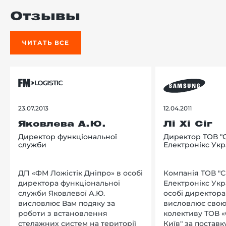
Отзывы
ЧИТАТЬ ВСЕ
23.07.2013
12.04.2011
Яковлева А.Ю.
Лі Хі Сіг
Директор функціональної
Директор ТОВ "
служби
Електронікс Укр
ДП «ФМ Ложістік Дніпро» в особі
Компанія ТОВ "
директора функціональної
Електронікс Укр
служби Яковлевої А.Ю.
особі директора Л
висловлює Вам подяку за
висловлює свою
роботи з встановлення
колективу ТОВ «
стелажних систем на території
Київ" за поставку